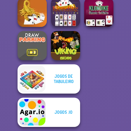
Candy Riddles
Forest Match
Tripeaks Solitaire
Scorpion
Klondike
Klondike Classic
Solitaire
Solitaire Classic
Solitaire
JOGOS DE
TABULEIRO
Draw Parking
Viking Escape
JOGOS .IO