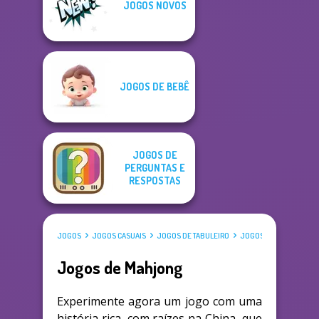
JOGOS NOVOS
JOGOS DE BEBÊ
JOGOS DE
PERGUNTAS E
RESPOSTAS
JOGOS
JOGOS CASUAIS
JOGOS DE TABULEIRO
JOGOS DE MAHJONG
Jogos de Mahjong
Experimente agora um jogo com uma
história rica, com raízes na China, que