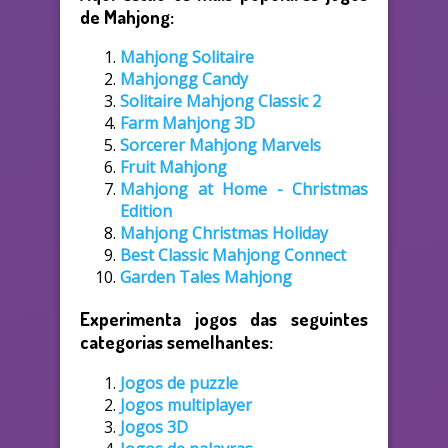
de Mahjong:
Mahjong Solitaire
Mahjongg Candy
Solitaire Mahjong Classic 2
Farm Mahjong 3D
Sorcerer Mahjong Marvels
Fruit Mahjong
Mahjong at Home - Christmas
Edition
Mahjong Christmas Holiday
Best Classic Mahjong Connect
Garden Tales Mahjong
Experimenta jogos das seguintes
categorias semelhantes:
Jogos de puzzle
Jogos multiplayer
Jogos 3D