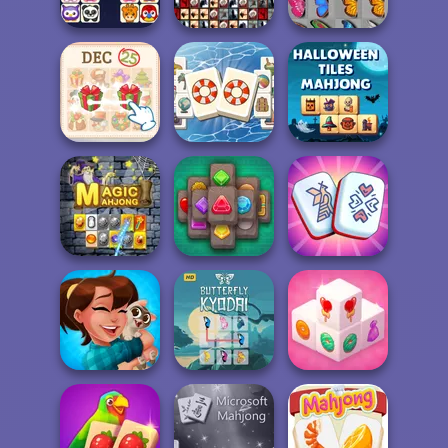
Mahjong FRVR
Tripl...
Connect Deluxe
Onet Connect
Tiles of the
Classic
Unexpected
Butterfly Kyodai
KrisMas Mahjong
Halloween Tiles
2
Mahjong Holiday
Mahjong
Jewels Kyodai
Magic Mahjong
Mahjong
Mahjong Royal
Butterfly Kyodai
Mahjong 3D