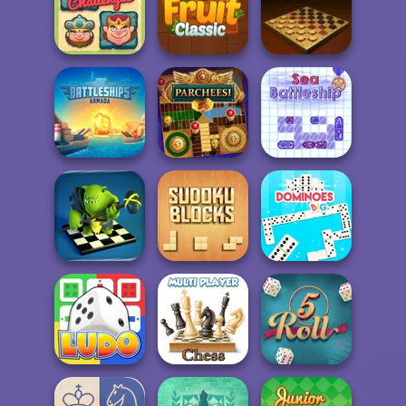
Tile Connect: Pair
Battleships
Matching
Rummikub
Pirates
Chess
Challenges
Onet Fruit Classic
Master Checkers
Battleships
Armada
Parcheesi Online
Sea Battleship
Checkers RPG:
Online PvP
Battl...
Sudoku Blocks
Dominoes BIG