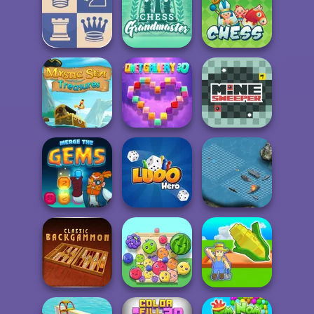
Chess Multi
Ludo Fever
Player
5 Roll
Chess
2 Player Chess
Grandmaster
Junior Chess
Mystic Sea
Treasures
Onet Gallery 3D
Mine Sweeper
Merge the Gems
Ludo Hero
Battleship War