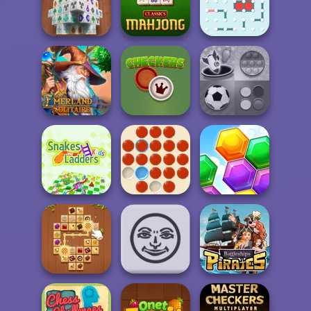
Mahjong
Mahjong Titans
Dimensions
Kris Mahjong
Mahjong 3D
Classic Mahjong
Dots and Boxes
Emerland
Mind Games for
Solitaire
Checkers
2-3-4 Player
Snakes and
Ladders
Peg Solitaire
Hexa