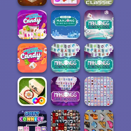
Mahjong 3D
Solitaire
Connect
Mahjong Candy
Mahjong Classic
Mahjongg
Mahjong
Dimensions
Holiday Mahjong
Dimensions: 470
Candy: 640...
Dimensions
second...
Mahjongg
Mahjong
Mahjong
Dimensions
Dimensions: 640
Dimensions:
Candy
second...
900 second...
Mahjong Dark
Dimensions:
Mahjong