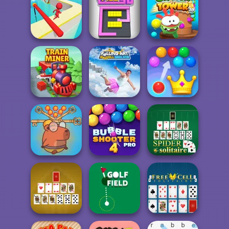
My Garden
Backgammon
Fruit Party
Journey
Om Nom Tower
Fun Race 3D
Color Fill 3D
3D
Falling Art
Ragdoll
Royal Bubble
Train Miner
Simulator
Blast
Save Baby
Capybaras: Pull
Bubble Shooter
Pin
Pro 4
Spider Solitaire