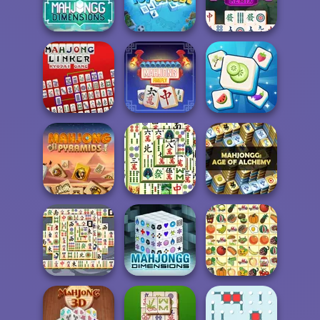
Halloween Triple
Connect
Dimensions: 210
Mahjong
Halloween
s...
Mahjong
Dimensions:
Mahjongg Toy
350 second...
Chest
Mahjong Remix
Mahjong Linker
Kyodai Game
Mahjong Firefly
Tile Mahjong
Mahjong
Mahjong
Shanghai
MahJongg
Pyramids
Dynasty
Alchemy