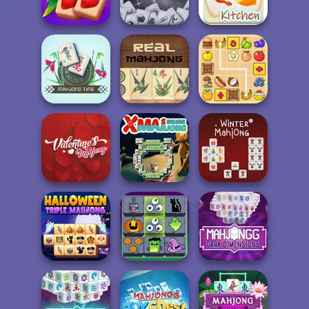
Mahjong Story 2
HD
Candy
Solitaire
Microsoft
Mahjong Juicy
Mahjong
Mahjong Kitchen
Mahjong Time
Mahjong Real
Snack Mahjong
Valentine
Xmas Mahjong
Mahjong
Deluxe
Winter Mahjong
Mahjong
Mahjong Dark