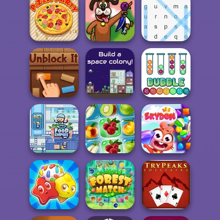
Pyramid Solitaire
Golf Field
Free Cell Solitaire
Pizza Party
Duck Hunter
Word Search
Unblock It
The Final Earth 2
Bubble Sorting
Idle Food Empire
Inc.
Fruit Connect 2
Skydom