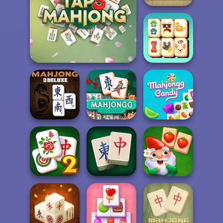
Ancient Egypt
Mahjong
Tap 3 Mahjong
Pupper Mahjong
Mahjong
Mahjong Deluxe
Solitaire
Mahjongg Candy
Solitaire
Best Classic
Mahjong Classic
Mahjong
Garden Tales
2
Connect
Mahjong