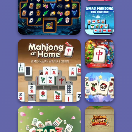
Solitaire
Mahjong Candy 2
Xmas Mahjong
Sorcerer Mahjong Marvels
Trio Solitaire
Mahjong at
Home -
Christmas Ed...
Mahjong At Home -
Mahjong
Christmas
Scandinavian...
Holiday