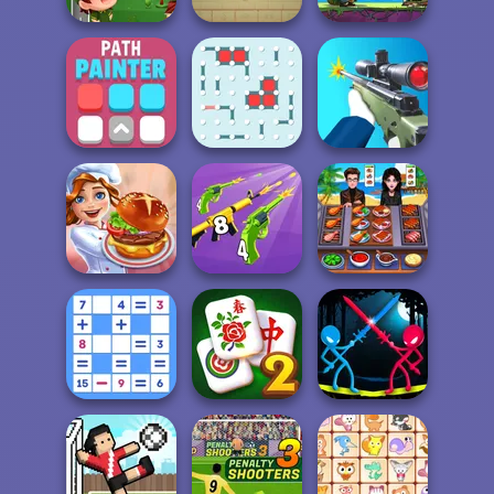
Clash Of The
Best Burgers In
Ancient Egypt
Deep Sea
Town
Mahjong
Monsters
Path Painter
Dots and Boxes
Sniper Shooter 2
Merge 2048 Gun
Cooking Chef -
Cooking Festival
Rush
Food Fever
Solitaire
Mathematical
Mahjong Classic
Stick Duel: