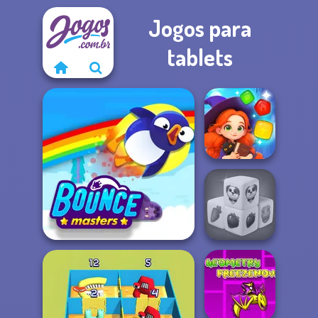
Jogos para
tablets
Magic and
Wizards Match
Farm Mahjong
Bouncemasters
3D