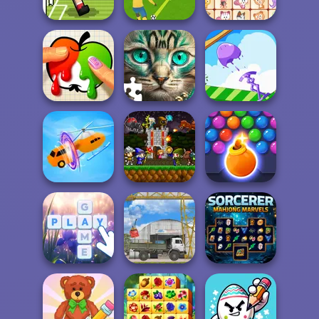
Crossword
2
Medieval Wars
Penalty Shooters
Soccer Random
3
Dream Pet Link
Paint It
Favorite Puzzles
Mini Springs
Mini Guardians
Bubble Shooter
Shape-shifting
Castle Defense
HD 3
Sorcerer