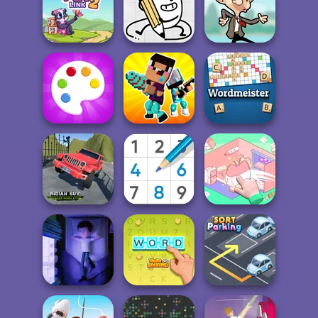
Bubble Shooter
Roshambo
The Shape
Valentine
Dream Pet Link 2
Egg Adventure
Mr Bean Jump
Noob vs Pro
Fun Colors
Challenge
Wordmeister
Indian SUV
Offroad
Organization
Simulator
Sudoku Royal
Princess