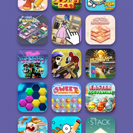
Bubble Letters
The Cargo
Mahjong Marvels
Wipe Insight
Spring Tile
Master
Master
Draw To Smash!
Home Design:
Pocket Parking
Organize It
Small House
Tom Clancy's
3D Free Kick
Music Rush
Shootout
World Cup 18