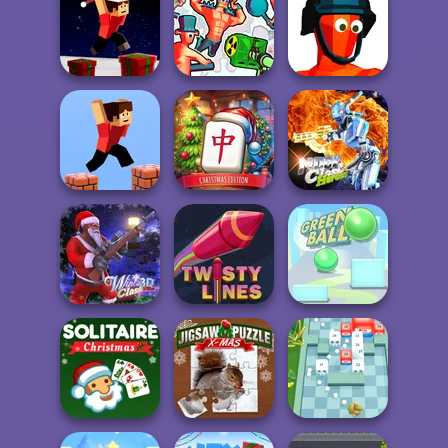
Construction
Sniper Shot:
Apple Worm
Ramp Jumping
Bullet Time
Parkour Block
Xmas Special
Funny Shooter 2
Funny Shooter
Mahjong at
Home -
Moon Clash
Parkour Block 3D
Christmas Ed...
Heroes
Winter Clash 3D
Twisty Lines
Green Ball