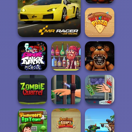
FNAF Bartender
Around the
Mr. Racer
Worlds Pizza
Friday Night
Funkin': Foned
Pirate Bartender
FNAF: Night at
In...
Captain's Gro...
the Dentist
Hand Me The
Handless
Zombie Quarrel
Goods
Millionaire