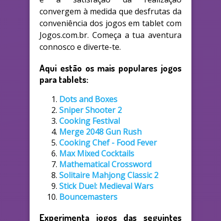
convergem à medida que desfrutas da
conveniência dos jogos em tablet com
Jogos.com.br. Começa a tua aventura
connosco e diverte-te.
Aqui estão os mais populares jogos
para tablets:
Dots and Boxes
Sniper Shooter 2
Cooking Festival
Merge 2048 Gun Rush
Cooking Chef - Food Fever
Max Mixed Cocktails
Mathematical Crossword
Solitaire Mahjong Classic 2
Stick Duel: Medieval Wars
Bouncemasters
Experimenta jogos das seguintes