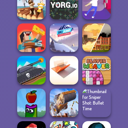
Cursed Dreams
Word Stickers!
Sort Parking
Raft Life
YORG.io
Balance It
Noob: Zombie
Ski Jump
Prison Escape
Challenge
End of War
Tanks 2D: Tank
Folding Blocks
Wars
Puzzle
Beaver Weaver