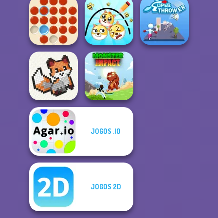
City Driver:
Snakes and
Destroy Car
Fierce Shot
Ladders
Draw 2 Save
Peg Solitaire
Doge
Super Thrower
JOGOS .IO
Cross Stitch
Monster Impact
JOGOS 2D