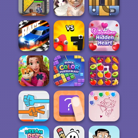
Merge Master
Cooking World
Train Drift
Game
Reborn
Rescue Hero
Pet Salon
Free the Ball
Alphabet: Merge
Valentine Hidden
Drag Race 3D
And Fight
Heart
Block Color
Royal Jigsaw
Puzzle Blast
Fruit Mahjong