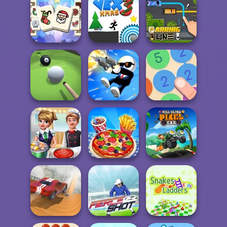
Solitaire Classic
Jigsaw Puzzle
Christmas
XMas
Break n Bounce
Mahjong
Christmas
Holiday
Vex 3 Xmas
Parking Line
Pool Master 3D
Shot Trigger
Merge 13
Hill Climb Pixel
Cooking Frenzy
Cooking Live
Car