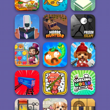
Mahjong Sweet
Easter
Puzzle Fever
Easter
Eggventure
Rabbids Volcano
Cute Coloring
Panic
Games
Stack
Cameraman vs
Prison Escape
Toilets Puzzle
Horde Hunters
Online
Vega Mix: Fairy
Worm Out: Brain
Town
Teaser Games
Pet Salon 2
Giant Sushi: