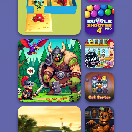
Geometry Dash:
FreezeNova
Game
Bubble Shooter
Alphabet Lore Maze
Pro 4
Max Mixed
Cocktails
Dragon Hunter
Cat Sorter Puzzle