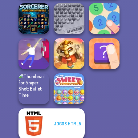
Sorcerer
Bubble Shooter
Mahjong Marvels
Extreme
Merge 13
For Honor
Balance It
Warriors io
The Shape
JOGOS HTML5
Sniper Shot:
Mahjong Sweet
Bullet Time
Easter