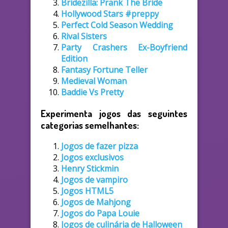
Bridezilla: Prank The Bride
Hollywood Stars #preppy
Perfect Cold Season Wedding
Rival Sisters
Party Crashers Ex-Boyfriend
Edition
Fantasy Fortune Teller
Medieval Woman
Baddie Vs Pretty
Experimenta jogos das seguintes
categorias semelhantes:
Jogos de fazer pizza
Jogos exclusivos
Henry Stickmin
Jogos de vampiro
Jogos HTML5
Jogos de Mahjong
Jogos do Papa Louie
Jogos de culinária de Halloween