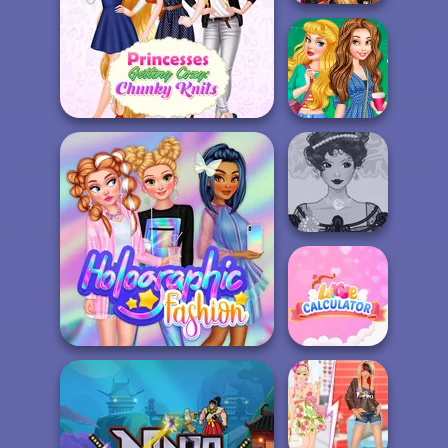
Princesses Bad
Girls Squad
Princesses Getting Cozy:
Beauty New Girl
Chunk...
In School
Belle Époque
Costume Creator
Holographic Fashion
Love Calculator