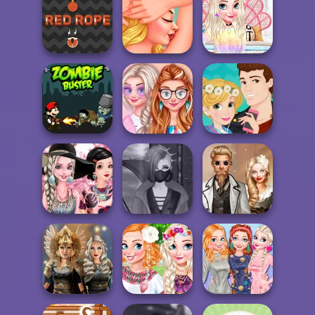
Jasmine
Ear and Eyes
Eurotrip
Barbie 4 Seasons
Emergency
Planning
My Perfect
Red Rope
Beach Spa Salon
Bedroom Decor
Princesses:
Rapunzel And
Zombie Buster
Colorful Outfits
Belle Love Crush
2017 Trend Alert
Cyberpunk
Steampunk
Jungle Patter...
Fashion
Wedding