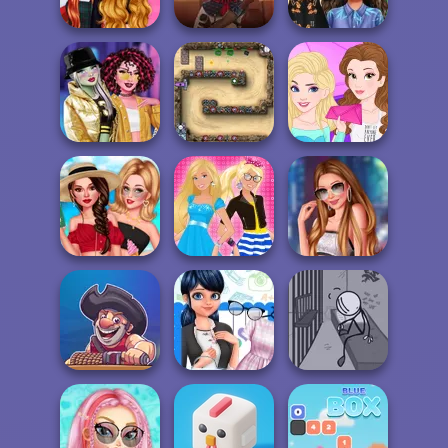
Officer
Holiday Self...
King Solitaire
Princesses
Cowboy Saloon
Moana Floral
Tartan Love
Defence
Crush
Too Cool For
Disney Single
School
Canyon Defence
Princesses
Barbie's College
Stylist For A Star
Hello Summer
Outfit
Arianna
Henry Stickmin
Pirate Treasure
Parisian Girl Back
Escaping The