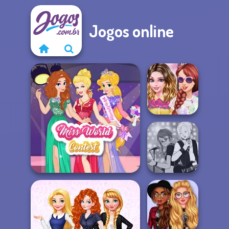
Jogos online
My Bold Street
Style Outfit
Manga Creator -
Miss World Contest
Rebels Page 1