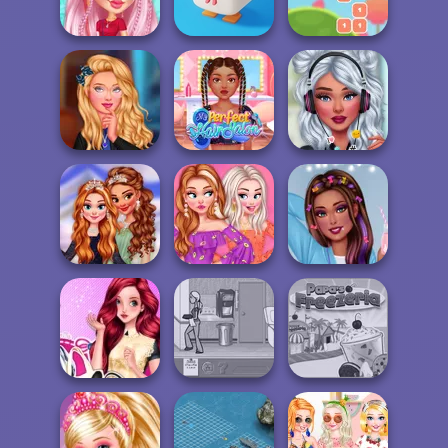
Hook
To School
Pr...
Social Media
Influencers
Crossy Chicken
Blue Box
Princesses
My Perfect Hair
Grunge
Hogwarts Girls
Salon
Rockstars
Off Shoulder Top
Coronation Ball
Designer
Pastel Academia
Merida