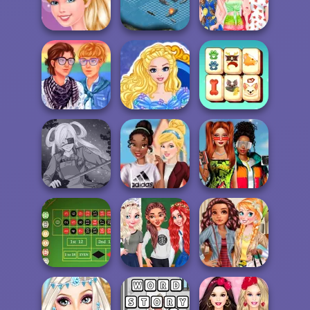
Embroidered
Jeans
The Waitress
Papa's Freezeria
Barbie Lovely
Fruity Fashion
Ballerina
Battleship War
Style
Pride Couple
Cinderella Ball
Date Looks
Gowns
Pupper Mahjong
Babs And
Tiana Back To
Friends Love
SNK Cosplayer
School
Match Pr...
My Back To