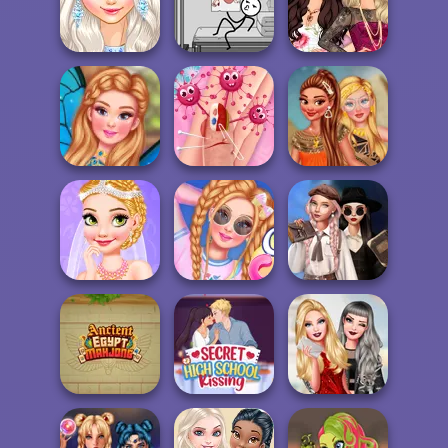
School Nails
Princesses Just
Roulette Royale
Design
A Crazy Weeken...
Princesses
Barbie's
Eloping In Style
Word Story
Valentines Love
Barbie Fairies
Beauty's Thumb
Travel Bucket List
Ball
Emergency
The Pyramid...
Princesses
Wednesday's
Wedding
Cotton Candy
Breakup
Planners
Store
Handbook