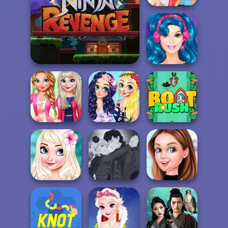
Different Styles:
Girly Vs Emo...
Barbie Glam
Ninja Revenge
Popstar
My Pinterest
Princesses Love
Nails Design
Floral Looks
Boat Rush
Princesses
Manga Creator
Gardening In
Vampire Hunter
Barbie Becomes
Style
P...
An Actress