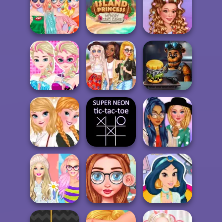
Barbie Gets
Ariel And Eric In
Insta Girls
Ready For Winter
Love
Beachwear
Island Princess
BFFs Street Style
Memory Card
Looks
Ga...
Y2K Aesthetic
Elsa Super Power
Princess
Bonfire Night
FNAF Burger
Frozen Sisters
Super Neon
Autumn Trends
TicTacToe
My Cute Raincoat