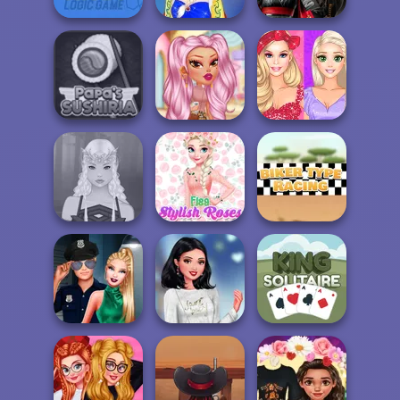
Elsa Fairytale
Samurai Spirit
Knot Logic
Trends
Legacy of Honor
Bffs Fashion
VSCO Fashion
Showdown:
Papa's Sushiria
Dolls
Barbie...
Elsa Stylish
Elven Makeover
Roses
Biker Type Racing
Style Police
My Perfect Winter