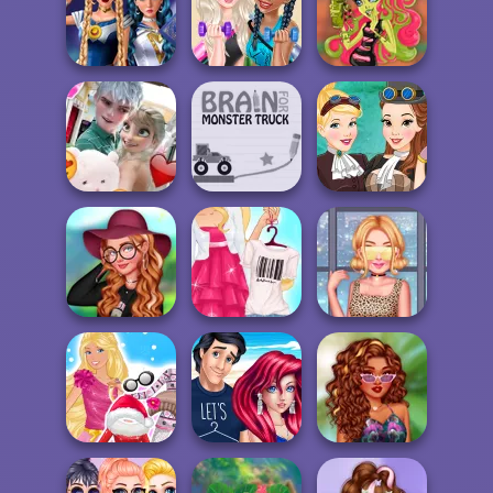
Ancient Egypt
Secret High
Ellie: You Can Be
Mahjong
School Kissing
Anything
Sailor Moon And
Princesses
Plant Monster
Friends Cosmic...
Healthy Lifestyle
Princess
Frozen Sisters In
Brain For
Steampunk
Love
Monster Truck
Princesses
TikTok
Design My Spring
Barbie Girly Vs
Princesses
Look
Boyish
#croptop