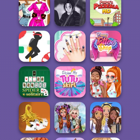
Norse
Design My Stylish
Baby It's Cold
Goddesses
Flower Crown
Outside Dressup
Barbie Model For
Star Wars Avatar
Vogue
Creator
Papa's Pizzeria
Stickjet
Princesses
Crazy Tattoo
Challenge
Manicure Experts
Shop
Design My Tutu
Girls Watermelon
Spider Solitaire
Skirt
Crush