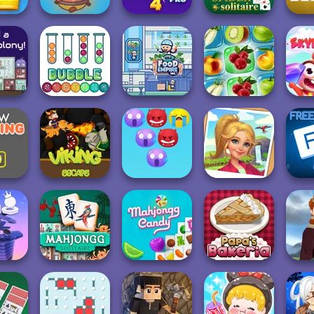
Save Baby
ubble
Capybaras: Pull
Bubble Shooter
t
Pin
Pro 4
Spider Solitaire
Pyrami
Idle Food Empire
Earth 2
Bubble Sorting
Inc.
Fruit Connect 2
S
Emoji Bubble
rking
Viking Escape
Shooter
Tropical Merge
Fre
Mahjong