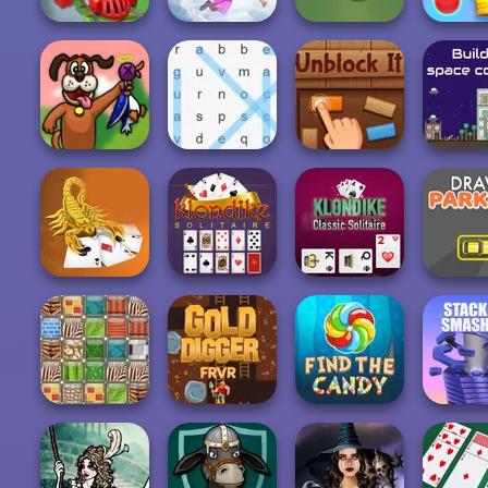
Falling Art
Ragdoll
Royal B
Train Miner
Simulator
Checkers
Blas
Duck Hunter
Word Search
Unblock It
The Final 
Scorpion
Klondike
Klondike Classic
Solitaire
Solitaire Classic
Solitaire
Draw Pa
Gold Digger