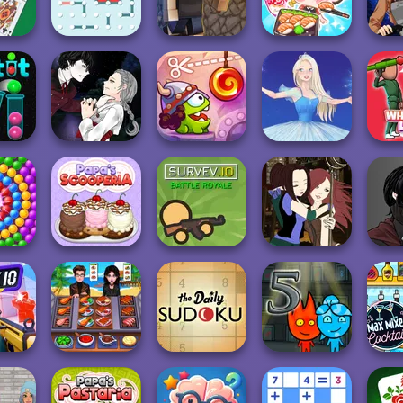
mash
Solitaire
Mahjongg Candy
Papa's Bakeria
Medie
ASMR Girl:
assic
Livestream
itaire
Dots and Boxes
Vectaria.io
Mukbang
SNK 
Manga Creator
Vampire Hunter
Cut The Rope:
It
P...
Time Travel
Ice Ballerina
Who 
Mang
Papa's
Manga Creator -
Vampi
nture
Scooperia
Survev.io
Fantasy World...
Fireboy and