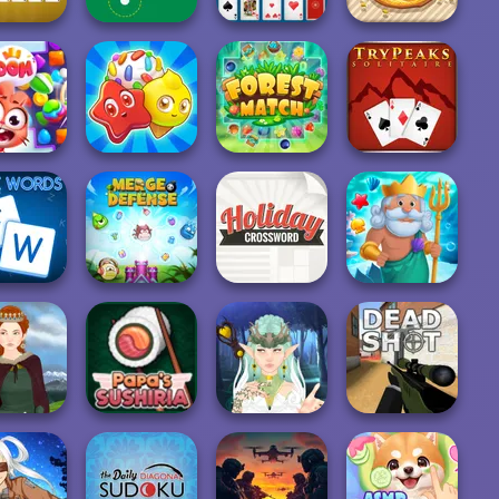
d Solitaire
Golf Field
Free Cell Solitaire
Pizza Party
kydom
Candy Riddles
Forest Match
Tripeaks Solitaire
Holiday
e Words
Merge Defense
Crossword
Fish Story
Mega Fantasy