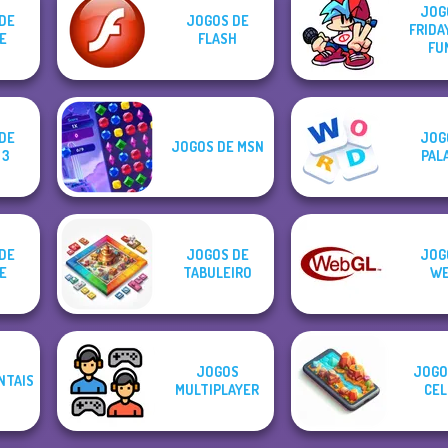
JOG
DE
JOGOS DE
FRIDA
E
FLASH
FU
DE
JOG
JOGOS DE MSN
 3
PAL
DE
JOGOS DE
JOG
E
TABULEIRO
WE
JOGOS
JOGO
NTAIS
MULTIPLAYER
CEL