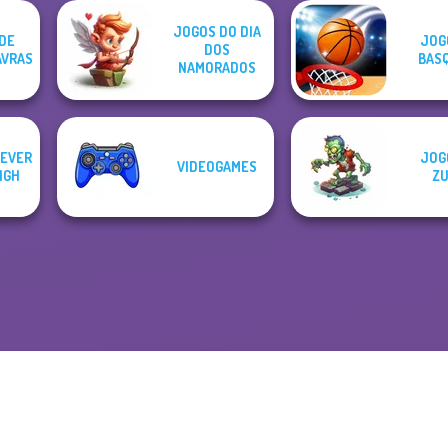
JOGOS DO DIA
DE
JOG
DOS
AVRAS
BAS
NAMORADOS
 EVER
JOG
VIDEOGAMES
IGH
ZU