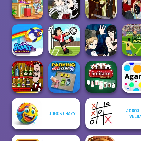
Merge 2048 Gun
Rush
Worms.Zone
Murder
Veck.
Manga Creator
Hotel Fever
Vampire Hunter
The Fly 
Tycoon
P...
Firebender Zuko
#squadg
Manga Creator
Vampire Hunter
Penalty S
Bouncemasters
Soccer Random
P...
3
JOGOS 
JOGOS CRAZY
Bartender The
Solitaire
VELH
Right Mix
Parking Jam
Klondike