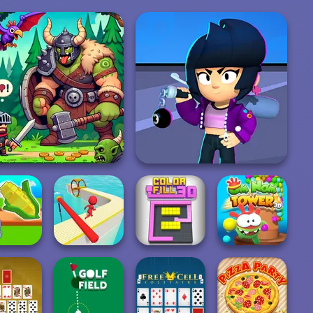
Dragon Hunter
Brawl Stars Sound
 Garden
Om Nom Tower
ourney
Fun Race 3D
Color Fill 3D
3D