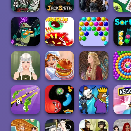
Patterns Link
FRVR
Find the Candy
Stack S
Moonlit
Mystic Coven The
Best Cl
Masquerade
Jacksmith
Sisterhood of...
Spider Sol
Agent P Rebel
Holey.io Battle
Spy
Royale
Bubble Game 3
Sort 
Elven Makeover
Cooking Festival
Medieval Doll
Pop Adve