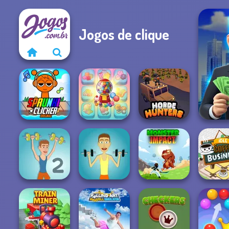
Jogos de clique
LandL
Super Sprunki
Candy Shop
Clicker
Merge
Horde Hunters
Idle Co
Muscle Clicker 2
Muscle Clicker
Monster Impact
Busin