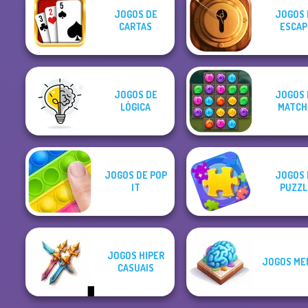
JOGOS DE
JOGOS 
CARTAS
ESCAP
JOGOS DE
JOGOS 
LÓGICA
MATCH
JOGOS DE POP
JOGOS 
IT
PUZZL
JOGOS HIPER
JOGOS ME
CASUAIS