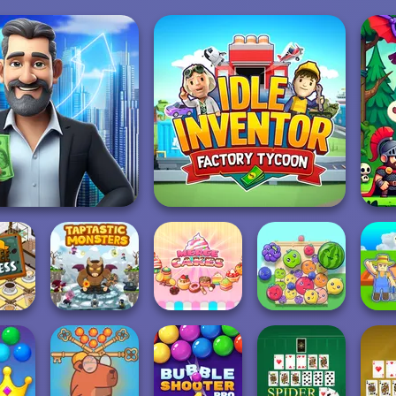
ord Rent out - Real
Estat...
Idle Inventor
ffee
Taptastic
My
ess
Monsters
Merge Cakes
Fruit Party
J