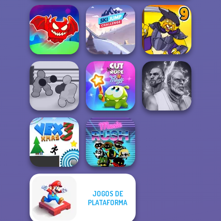
Obby The
Legendary
Ski Jump
Dragon
Challenge
Dynamons 9
Boxing Gang
Cut The Rope
Fighter Legends
Stars
Magic
Duo
JOGOS DE
PLATAFORMA
Vex 3 Xmas
Music Rush