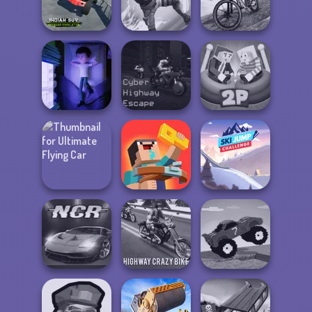
Ultimate Flying
Noob vs Pro
Car 2
Challenge
Vortex 9
Indian SUV
Offroad
MX Offroad
Simulator
Gang Brawlers
Master
Cyber Highway
Ragdoll Arena 2
Cursed Dreams
Escape
Player
Ultimate Flying
Noob: Zombie
Ski Jump
Car
Prison Escape
Challenge