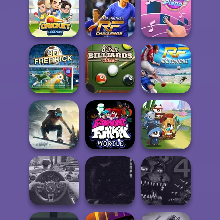
Street Car Race
Bob the Robber
Ultimate
2
Bob the Robber
Real Football
Cricket Legends
Challenge
Perfect Piano
8 Ball Billiards
Free Kick Classic
Classic
Real Football
Friday Night
Snowboard King
Funkin': Foned
2024
In...
Panda Legend