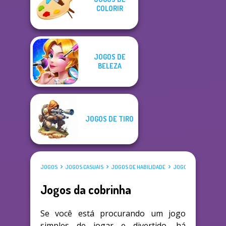
COLORIR
JOGOS DE
BELEZA
JOGOS DE TIRO
JOGOS
JOGOS CASUAIS
JOGOS DE HABILIDADE
JOGOS DA COBRINHA
Jogos da cobrinha
Se você está procurando um jogo
simples de jogar e divertido, há