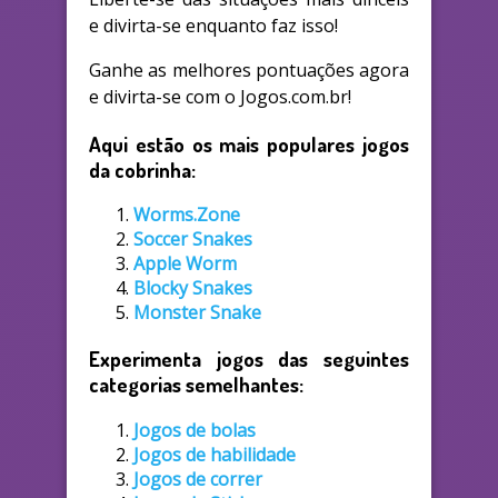
e divirta-se enquanto faz isso!
Ganhe as melhores pontuações agora
e divirta-se com o Jogos.com.br!
Aqui estão os mais populares jogos
da cobrinha:
Worms.Zone
Soccer Snakes
Apple Worm
Blocky Snakes
Monster Snake
Experimenta jogos das seguintes
categorias semelhantes:
Jogos de bolas
Jogos de habilidade
Jogos de correr