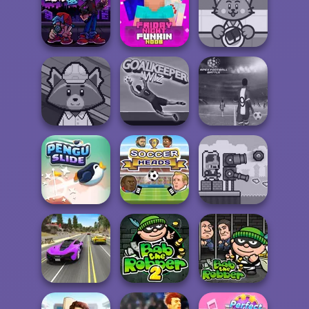
Fierce Shot
Super Thrower
FNF Music 3D
Friday Night
Funkin vs Big
Friday Night
Bro...
Funkin Noob
Sushi Supply Co.
Apex Football
Trash Factory
Goalkeeper Wiz
Battle
Pengu Slide
Soccer Heads
Janissary Tower