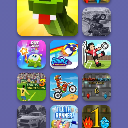
Fireboy and
Watergirl 2
Light...
Sniper Combat
Blocky Snakes
3D
Cut The Rope
Magic
Bouncemasters
Soccer Random
Fireboy and
Penalty Shooters
Watergirl 6:
3
Moto X3M
Fairy...