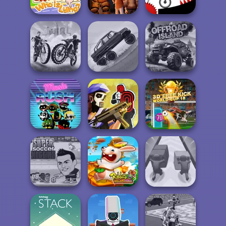
Western Sniper
Gold Mine
Go Escape
Braindom 2:
FNAF Horror At
Who is Lying?
Home
Vex X3M
City Bike Racing
Hill Climbing
Champion
Mania
Offroad Island
Tom Clancy's
3D Free Kick
Music Rush
Shootout
World Cup 18
Super Soccer
Rabbids Volcano