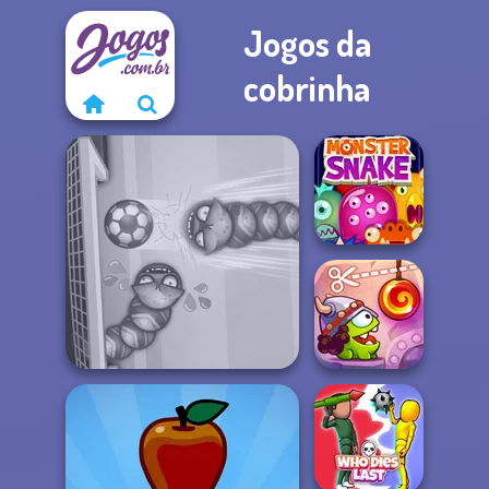
Jogos da
cobrinha
Monster Snake
Cut The Rope:
Soccer Snakes
Time Travel