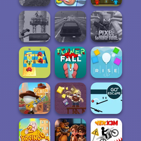
Real Drift
Fireboy and
Multiplayer
Teeth Runner
Watergirl
Post Apocalyptic
Minecraft Pixel
Truck Trial
Highway Traffic
Warfare
Alphabet Lore
Maze
Tower Fall
Rise Up