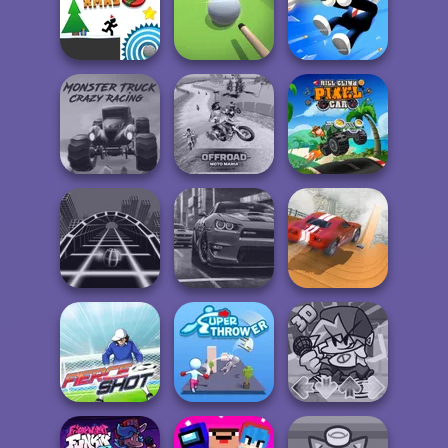
Football
Green Ball
Superstars 2024
Break n Bounce
Vex 3 Xmas
Pool Master 3D
Shot Trigger
Monster Truck
Offroad Moto
Hill Climb Pixel
Crazy Racing
Mania
Car
City Driver:
Ball Surfer 3D
Real City Driver
Destroy Car