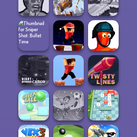
Highway Crazy
Funny Mad
Night City Racing
Bike
Racing
Zombies
Construction
Shooter
Ramp Jumping
Snow Ride 3D
Sniper Shot:
Parkour Block
Bullet Time
Xmas Special
Funny Shooter
Night OffRoad
Cargo
Parkour Block 3D
Twisty Lines