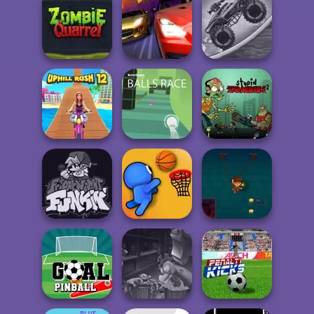
Five Nights at
Five Nights at
Traffic Jam 3D
Freddy's 3
Freddy’s 4
Zombie Monster
Zombie Quarrel
Drag Racing City
Truck
Stupid Zombies
Uphill Rush 12
Balls Race
2
Friday Night
The Lasso of
Funkin'
Basket Battle
Fortune