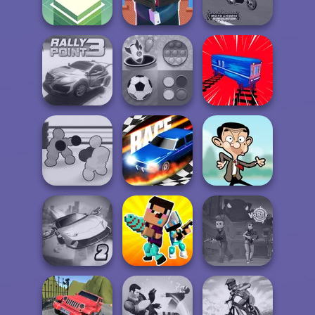
Noggins
Panic
Push The Colors
Cameraman vs
Moto Cabbie
Stack
Toilets Puzzle
Simulator
Mind Games for
Rally Point 3
2-3-4 Player
Train Drift
Boxing Gang
Stars
Drag Race 3D
Mr Bean Jump