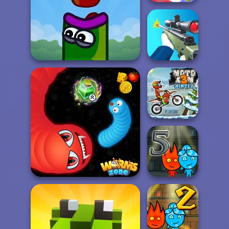
Who Dies Last
Apple Worm
Sniper Shooter 2
Moto X3M Winter
Fireboy and
Watergirl 5
Worms.Zone
Elemen...