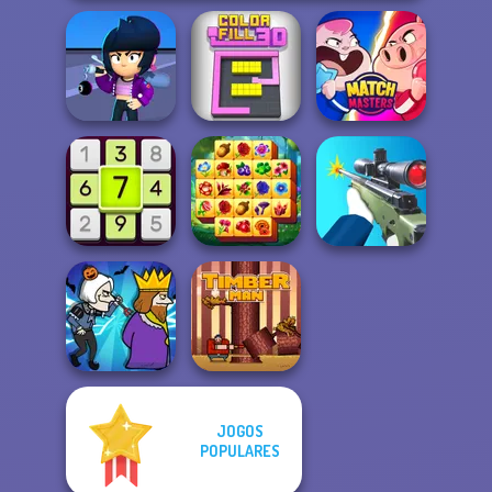
Brawl Stars
Sound
Color Fill 3D
Match Masters
Spring Tile
Daily Sudoku
Master
Sniper Shooter 2
JOGOS
POPULARES
Murder
Timberman