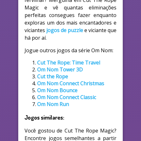
fervilhar? Mergulha em Cut The Rope
Magic e vê quantas eliminações
perfeitas consegues fazer enquanto
exploras um dos mais encantadores e
viciantes
jogos de puzzle
e viciante que
há por aí.
Jogue outros jogos da série Om Nom:
Cut The Rope: Time Travel
Om Nom Tower 3D
Cut the Rope
Om Nom Connect Christmas
Om Nom Bounce
Om Nom Connect Classic
Om Nom Run
Jogos similares:
Você gostou de Cut The Rope Magic?
Encontre jogos semelhantes a partir