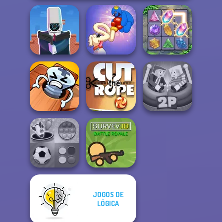
Cameraman vs
Long Dog - Long
Toilets Puzzle
Nose
Crystal Connect
Pin Master: Screw
Ragdoll Arena 2
Puzzle Quest
Cut the Rope
Player
JOGOS DE
Mind Games for
LÓGICA
2-3-4 Player
Survev.io