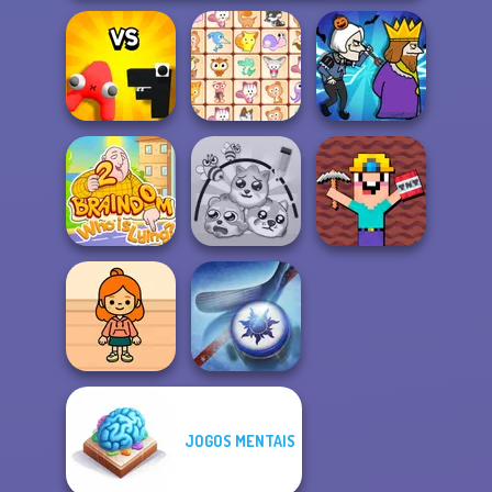
Alphabet: Merge
And Fight
Dream Pet Link
Murder
Noob Miner:
Braindom 2:
Escape From
Who is Lying?
Protect My Dog 3
Prison
JOGOS MENTAIS
TB Avataria Life
Girl
Air Hockey Cup