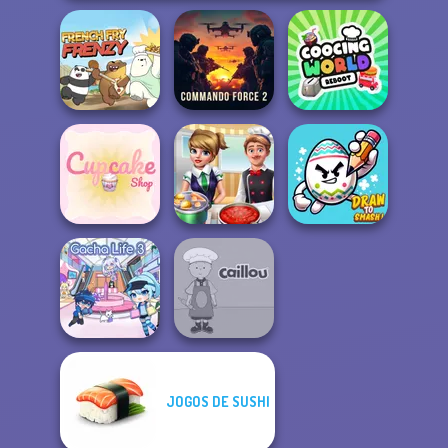
Commando
Cooking World
French Fry Frenzy
Force 2
Reborn
Cupcake Shop
Cooking Frenzy
Draw To Smash!
JOGOS DE SUSHI
Gacha Life 3
Caillou Chef