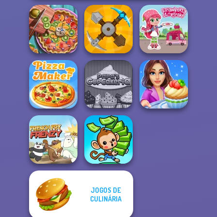
Pie Real Life
Strawberry
Cooking
Craft Drill
Shortcake
Papa's
Cooking Stories:
The Pizza Maker
Cupcakeria
Fun Cafe
JOGOS DE
CULINÁRIA
French Fry Frenzy
Mini Monkey Mart