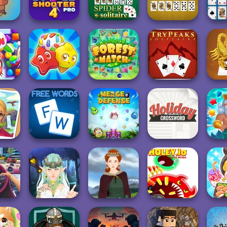
Street
Penguin Diner 2
Fruit Party
Journey
Colo
aby
: Pull
Bubble Shooter
Pro 4
Spider Solitaire
Pyramid Solitaire
Free Ce
Sc
om
Candy Riddles
Forest Match
Tripeaks Solitaire
So
Holiday
 Merge
Free Words
Merge Defense
Crossword
Fis
ASM