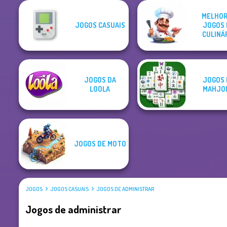
MELHOR
JOGOS CASUAIS
JOGOS 
CULINÁ
JOGOS DA
JOGOS 
LOOLA
MAHJO
JOGOS DE MOTO
JOGOS
JOGOS CASUAIS
JOGOS DE ADMINISTRAR
Jogos de administrar