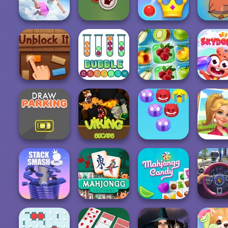
FroYo Bar
Fly THIS!
Tycoon
Shopping 
Falling Art
Save B
Ragdoll
Royal Bubble
Capybaras
Simulator
Checkers
Blast
Pin
Unblock It
Bubble Sorting
Fruit Connect 2
Skyd
Emoji Bubble
Draw Parking
Viking Escape
Shooter
Tropical