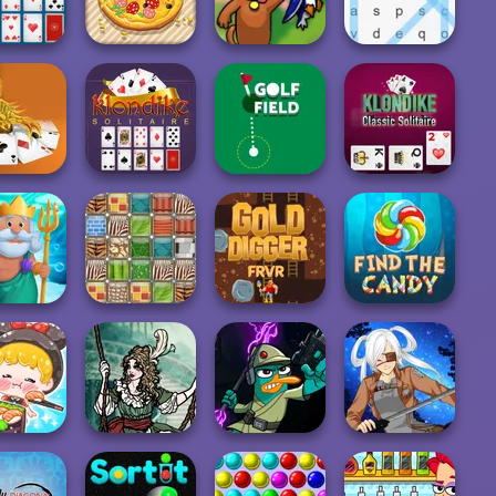
r Fill 3D
Fun Race 3D
3D
Train Miner
ll Solitaire
Pizza Party
Duck Hunter
Word Search
orpion
Klondike
Klondike Classic
litaire
Solitaire Classic
Golf Field
Solitaire
Gold Digger
h Story
Patterns Link
FRVR
Find the Candy
R Girl: