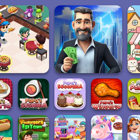
oking Restaurant
LandLord Rent out - Real
Kitchen
Estat...
Papa's
akeria
Papa's Sushiria
Scooperia
Papa's Wingeria
Papa'