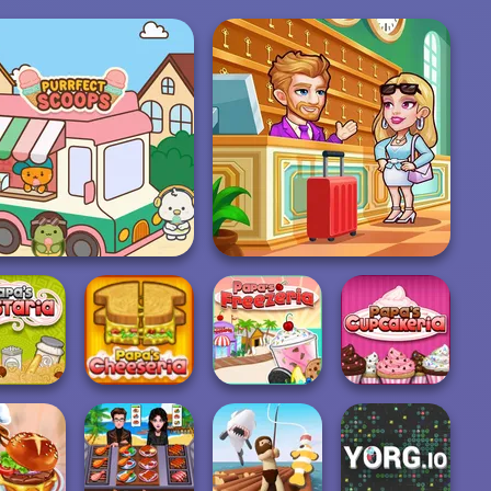
Purr-fect Scoops
Hotel Fever Tycoon
Papa's
s Pastaria
Papa's Cheeseria
Papa's Freezeria
Cupcakeria