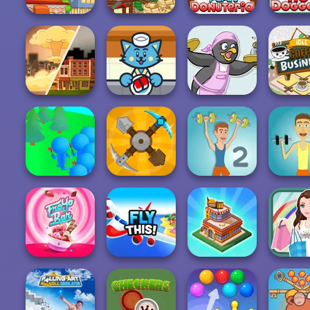
Papa's
Papa's
Papa's Taco Mia
Pancakeria
Papa's Donuteria
Dogge
Idle Co
End of War
Sushi Supply Co.
Penguin Diner
Busin
Crowd
Lumberjack
Craft Drill
Muscle Clicker 2
Muscle C
Shopping Mall