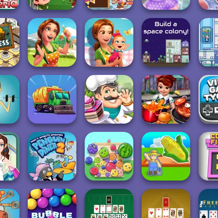
 Hot
Best Burgers In
Funny Shopping
Unicorns
ria
Town
Supermarket
Donuteria
Cookin
Delicious -
Delicious -
ffee
Emily's Home
Emily's New
Idle F
ess
Sweet...
Beginn...
The Final Earth 2
Vid
licker
Eco Recycler
Cake Shop
Cooking Fast
T
My Garden