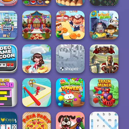
Cooking Chef -
g Festival
Food Fever
Raft Life
YORG.io
Mary Knots
ood Empire
Garden Wedding
Inc.
Hidd...
Conveyor Deli
Dr. Panda Airport
eo Game
ycoon
Dream Chefs
Shapez.io
Forge of Empires
Om Nom Tower