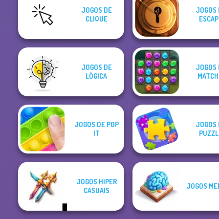
JOGOS DE
JOGOS 
CLIQUE
ESCAP
JOGOS DE
JOGOS 
LÓGICA
MATCH
JOGOS DE POP
JOGOS 
IT
PUZZL
JOGOS HIPER
JOGOS ME
CASUAIS