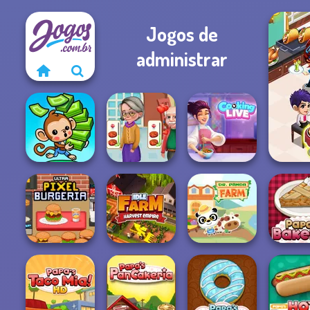
Jogos de
administrar
Co
Cooking
Cooking Live: Be
Mini Monkey Mart
Madness
a Chef&Cook
Ultra Pixel
Burgeria
Idle Farm
Dr. Panda Farm
Papa's B