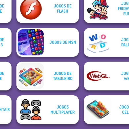
JOG
DE
JOGOS DE
FRIDA
E
FLASH
FU
DE
JOG
JOGOS DE MSN
 3
PAL
DE
JOGOS DE
JOG
E
TABULEIRO
WE
JOGOS
JOGO
NTAIS
MULTIPLAYER
CEL