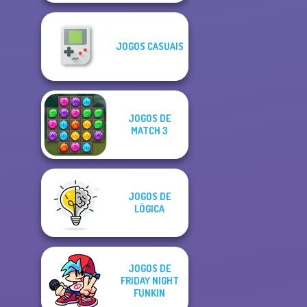
JOGOS CASUAIS
JOGOS DE
MATCH 3
JOGOS DE
LÓGICA
JOGOS DE
FRIDAY NIGHT
FUNKIN