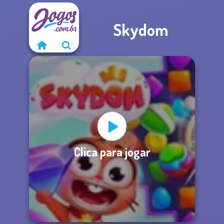
Skydom
Clica para jogar