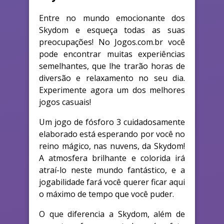
Entre no mundo emocionante dos
Skydom e esqueça todas as suas
preocupações! No Jogos.com.br você
pode encontrar muitas experiências
semelhantes, que lhe trarão horas de
diversão e relaxamento no seu dia.
Experimente agora um dos melhores
jogos casuais!
Um jogo de fósforo 3 cuidadosamente
elaborado está esperando por você no
reino mágico, nas nuvens, da Skydom!
A atmosfera brilhante e colorida irá
atraí-lo neste mundo fantástico, e a
jogabilidade fará você querer ficar aqui
o máximo de tempo que você puder.
O que diferencia a Skydom, além de