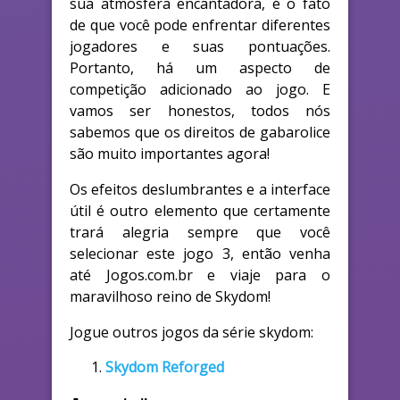
sua atmosfera encantadora, é o fato
de que você pode enfrentar diferentes
jogadores e suas pontuações.
Portanto, há um aspecto de
competição adicionado ao jogo. E
vamos ser honestos, todos nós
sabemos que os direitos de gabarolice
são muito importantes agora!
Os efeitos deslumbrantes e a interface
útil é outro elemento que certamente
trará alegria sempre que você
selecionar este jogo 3, então venha
até Jogos.com.br e viaje para o
maravilhoso reino de Skydom!
Jogue outros jogos da série skydom:
Skydom Reforged