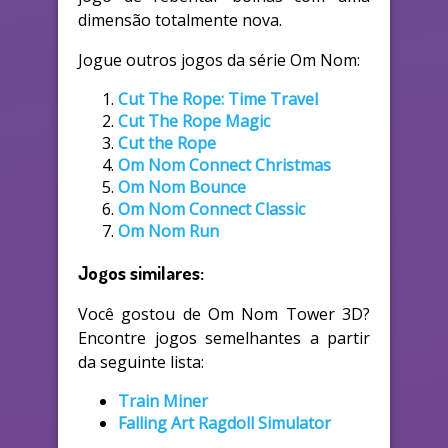
dimensão totalmente nova.
Jogue outros jogos da série Om Nom:
Cut The Rope: Time Travel
Cut The Rope Magic
Cut the Rope
Om Nom Connect Christmas
Om Nom Bounce
Om Nom Connect Classic
Om Nom Run
Jogos similares:
Você gostou de Om Nom Tower 3D?
Encontre jogos semelhantes a partir
da seguinte lista:
Train Miner
Falling Art Ragdoll Simulator