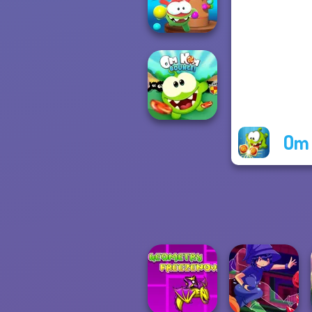
Time Travel
Om Nom Tower
3D
Om 
Om Nom Bounce