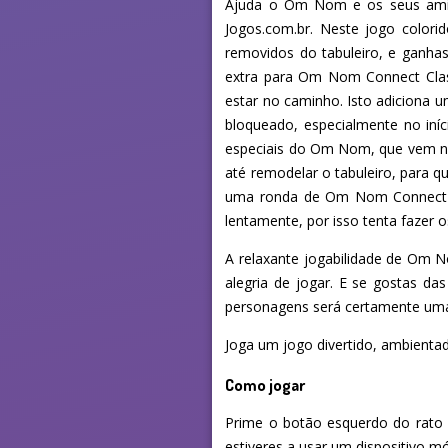
Ajuda o Om Nom e os seus amig
Jogos.com.br. Neste jogo colorid
removidos do tabuleiro, e ganhas
extra para Om Nom Connect Classi
estar no caminho. Isto adiciona
bloqueado, especialmente no iníc
especiais do Om Nom, que vem na
até remodelar o tabuleiro, para q
uma ronda de Om Nom Connect Cla
lentamente, por isso tenta fazer o
A relaxante jogabilidade de Om N
alegria de jogar. E se gostas 
personagens será certamente uma 
Joga um jogo divertido, ambien
Como jogar
Prime o botão esquerdo do rato p
estiveres a usar um dispositivo m