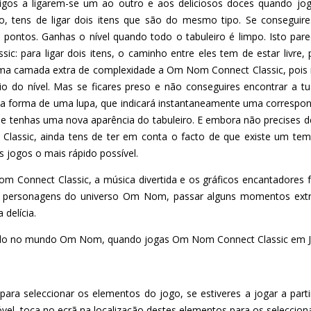
os a ligarem-se um ao outro e aos deliciosos doces quando j
o, tens de ligar dois itens que são do mesmo tipo. Se conseguires
 pontos. Ganhas o nível quando todo o tabuleiro é limpo. Isto par
c: para ligar dois itens, o caminho entre eles tem de estar livre
 uma camada extra de complexidade a Om Nom Connect Classic, pois 
io do nível. Mas se ficares preso e não conseguires encontrar a t
 forma de uma lupa, que indicará instantaneamente uma correspon
ue tenhas uma nova aparência do tabuleiro. E embora não precises de
ssic, ainda tens de ter em conta o facto de que existe um tempo
s jogos o mais rápido possível.
om Connect Classic, a música divertida e os gráficos encantadores
das personagens do universo Om Nom, passar alguns momentos extr
delícia.
tado no mundo Om Nom, quando jogas Om Nom Connect Classic em J
ara seleccionar os elementos do jogo, se estiveres a jogar a part
óvel, toca no ecrã na localização destes elementos para os selecciona