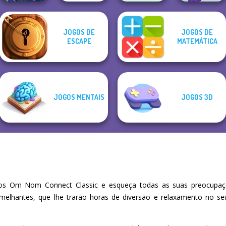
JOGOS DE
JOGOS DE
The Impossible
Casual
Cooking
ESCAPE
MATEMÁTICA
Bubble Letters
Quiz Classic
Crossword
Madness
JOGOS MENTAIS
JOGOS 3D
s Om Nom Connect Classic e esqueça todas as suas preocupaç
emelhantes, que lhe trarão horas de diversão e relaxamento no s