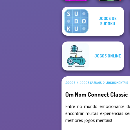
Geometry Dash:
JOGOS DE
FreezeNova
SUDOKU
Game
Mirror Wizard
JOGOS ONLINE
JOGOS
JOGOS CASUAIS
JOGOS MENTAIS
Om Nom Connect Classic
Entre no mundo emocionante do
encontrar muitas experiências s
melhores jogos mentais!