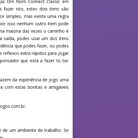
ogas Om Nom Connect Classic em
 fazer isto, estes dois itens são
ece simples, mas existe uma regra
, por isso nenhum outro item pode
na maioria das vezes o caminho é
ua saída, podes usar um dos itens
dência que podes fazer, ou podes
 reflexos extra rápidos para jogar
rizador que está a fazer tic-tac
 fazem da experiência de jogo uma
a com estas bonitas e amigáveis
ogos.com.br.
ir de um ambiente de trabalho. Se
r.