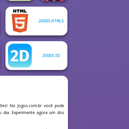
JOGOS HTML5
Bubble Shooter
State Connect
Butterfly
JOGOS 2D
ões! No Jogos.com.br você pode
eu dia. Experimente agora um dos