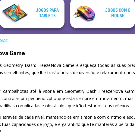
JOGOS PARA
JOGOS COM O
TABLETS
MOUSE
IDADE
Nova Game
s Geometry Dash: FreezeNova Game e esqueça todas as suas preo
as semelhantes, que lhe trarão horas de diversão e relaxamento no 
 dar cambalhotas até à vitória em Geometry Dash: FreezeNova Gam
s a controlar um pequeno cubo que está sempre em movimento, mas a
madilhas complicadas e obstáculos que irão testar os teus reflexos.
o através de cada nível, mantendo-te em sintonia com o ritmo e esqu
 tuas capacidades de jogo, e é garantido que te manterás à beira d
?