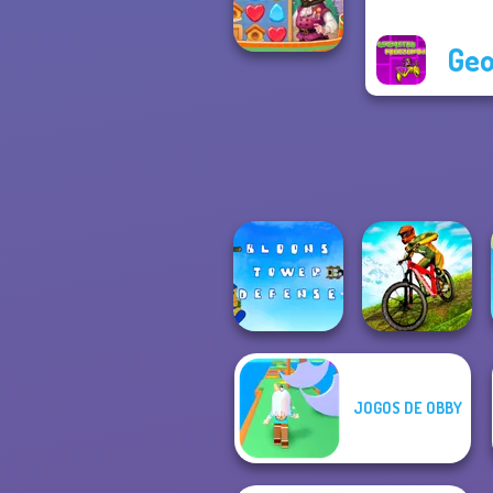
Winter Clash 3D
Geo
Vega Mix: Fairy
Town
JOGOS DE OBBY
Bloons Tower
MX Offroad
Defense
Master