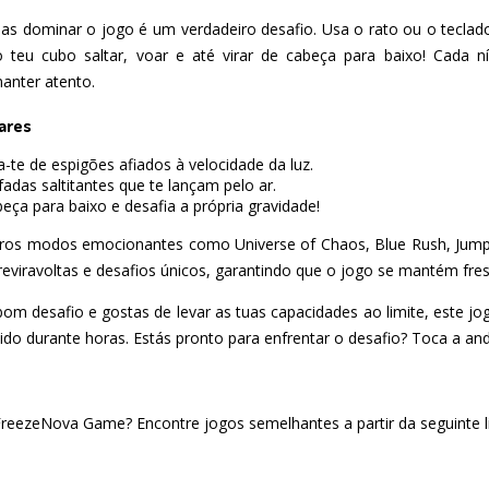
as dominar o jogo é um verdadeiro desafio. Usa o rato ou o teclado
 teu cubo saltar, voar e até virar de cabeça para baixo! Cada 
manter atento.
ares
a-te de espigões afiados à velocidade da luz.
adas saltitantes que te lançam pelo ar.
beça para baixo e desafia a própria gravidade!
tros modos emocionantes como Universe of Chaos, Blue Rush, Jumpi
viravoltas e desafios únicos, garantindo que o jogo se mantém fresc
m desafio e gostas de levar as tuas capacidades ao limite, este jog
tido durante horas. Estás pronto para enfrentar o desafio? Toca a and
eezeNova Game? Encontre jogos semelhantes a partir da seguinte li