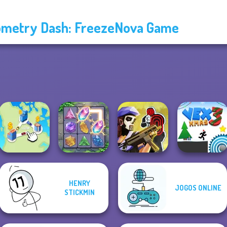
metry Dash: FreezeNova Game
HENRY
JOGOS ONLINE
Tom Clancy's
STICKMIN
State Connect
Crystal Connect
Shootout
Vex 3 Xmas