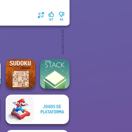
187
60
JOGOS DE
PLATAFORMA
Sudoku Classic
Stack