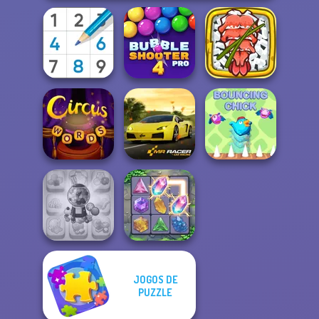
Giant Sushi:
Bubble Shooter
Merge Master
Sudoku Royal
Pro 4
Game
Circus Words
Mr. Racer
Bouncing Chick
JOGOS DE
Candy Shop
PUZZLE
Merge
Crystal Connect