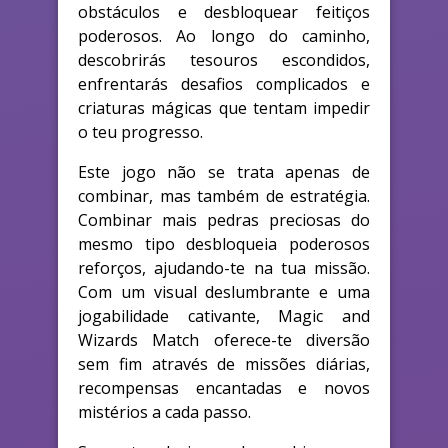
obstáculos e desbloquear feitiços
poderosos. Ao longo do caminho,
descobrirás tesouros escondidos,
enfrentarás desafios complicados e
criaturas mágicas que tentam impedir
o teu progresso.
Este jogo não se trata apenas de
combinar, mas também de estratégia.
Combinar mais pedras preciosas do
mesmo tipo desbloqueia poderosos
reforços, ajudando-te na tua missão.
Com um visual deslumbrante e uma
jogabilidade cativante, Magic and
Wizards Match oferece-te diversão
sem fim através de missões diárias,
recompensas encantadas e novos
mistérios a cada passo.