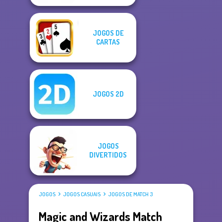
JOGOS DE
CARTAS
JOGOS 2D
JOGOS
DIVERTIDOS
JOGOS
JOGOS CASUAIS
JOGOS DE MATCH 3
Magic and Wizards Match