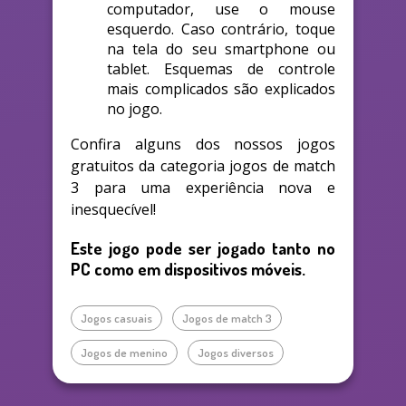
computador, use o mouse
esquerdo. Caso contrário, toque
na tela do seu smartphone ou
tablet. Esquemas de controle
mais complicados são explicados
no jogo.
Confira alguns dos nossos jogos
gratuitos da categoria jogos de match
3 para uma experiência nova e
inesquecível!
Este jogo pode ser jogado tanto no
PC como em dispositivos móveis.
Jogos casuais
Jogos de match 3
Jogos de menino
Jogos diversos