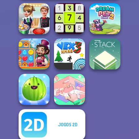
Cooking Frenzy
Daily Sudoku
Dream Pet Link 2
Vega Mix: Fairy
Town
Vex 3 Xmas
Stack
JOGOS 2D
Put The Fruit
Organization
Together
Princess