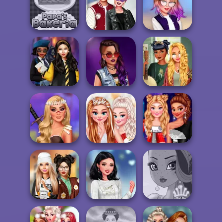
Superheroes
Villains Vs
ASMR Girl:
TikTok Party
Princesses
Livestream
Looks
School...
Mukbang
Kiss, Marry, Hate
TikTok Divas Cute
Papa's Bakeria
Challenge
School Pleat...
Hogwarts
Goblincore
Princesses
Pretty In Punk
Aesthetic
Celebrity
Bachelorette
Princesses This
Brave Princesses
Party
Is Future