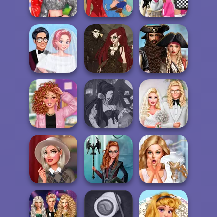
la Cucina
Revenge
Makeup
Bab's Back to
School Style
Rival Sisters
Life Story
Cha...
The Alchemist:
Romance Of The
Perfect Cold
Steampunk PFP
Seven Seas
Season Wedding
M...
Pira...
Fantasy Fortune
Babs' Spring
Baddie Vs Pretty
Teller
Wedding