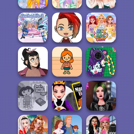
Trainer Avatar...
Girl
Fighter
Princesses
Princess Culture
Kawaii Looks
Princesses
of Cuteness
And Ma...
Different Styles
Kawaii Chibi
Gacha Life 3
Avatar Maker
BFF Math Class
Casual Icon
TB Avataria Life
DIY Phone Case
Maker
Girl
Shop
Dora Cooking in
Evil Queen's
TikTok Divas DIY