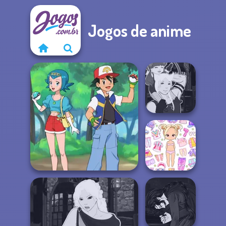
Jogos de anime
Manga Creator -
Fantasy World...
Chibi Doll: Avatar
Pokegirl
Creator