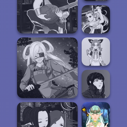
Manga Creator
Vampire Hunter
P...
Manga Creator - Fantasy
Manga Creator
Vampire Hunter
World...
P...
Tokyo Mew Mew
Creator
Manga Creator
Vampire Hunter
SNK Cosplayer
P...