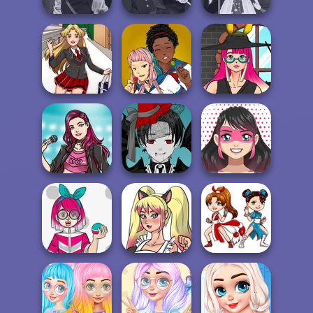
Manga Creator
Manga Creator
Vampire Hunter
Vampire Hunter
Video Game
P...
P...
Avatar Creator
Anime Couple
Kawaii Witch
Late For School
Picture Creator
School
Kawaii
Mega Anime
Superhero
K-Pop Star
Avatar Creator
Avatar Maker
Kawaii Monster
Kawaii Kitty Cat
Kawaii Chibi