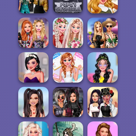
Hollywood Stars
Centaur
Bridezilla: Prank
#preppy
Princesses
The Bride
Party Crashers
Ex-Boyfriend
All Year Round
Ed...
Papa's Sushiria
Fashion Addict...
Bestie Birthday
My Romantic
BFFs' Birthday
Surprise
Wedding
Bash For Babs
Uninvited
All Year Round
Insta Girls First
Bridesmaids
Fashion Addict...
Date Look Ti...