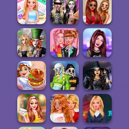
Princesses Royal
Urban Glam
Princesas
Vs Star
Warriors
Encantadas
Ellie All Year
Round Fashion
Billie's Weekly
A...
Planner
Rich TikTok Girls
Alice and
Friends:
TikTok #Kidcore
TikTok Fashion
Enchanted W...
Models
Slot Machine
Monster Girls
Mystic Coven The
Cooking Festival
Rivalry
Sisterhood of...