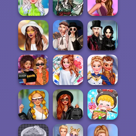
TikTok Divas
Plus Sized Goth
Steampunk
Lovecore
Models
Insta Princesses
Puffer Jacket
Moonlit
Insta Girls Gala
Divas
Masquerade
Prep
TikTok Styles
Wednesday's
Twilight
Battle Boho vs
Breakup
Enchantment
G...
Handbook
Vampire R...
Celebrity Style
All Year Round
Super Hero
and Outfits
Fashion Addict...
School