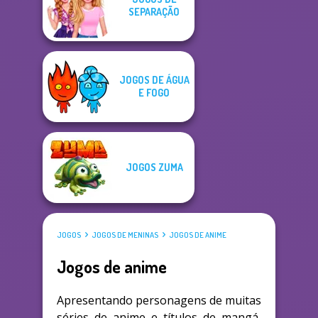
SEPARAÇÃO
JOGOS DE ÁGUA
E FOGO
JOGOS ZUMA
JOGOS
JOGOS DE MENINAS
JOGOS DE ANIME
Jogos de anime
Apresentando personagens de muitas
séries de anime e títulos de mangá,