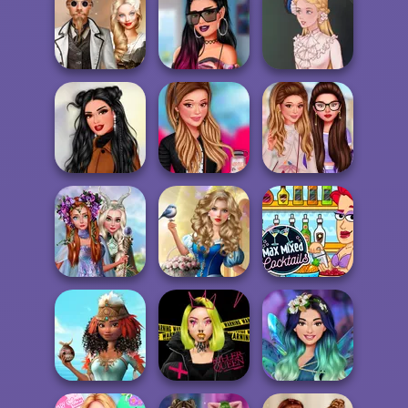
Stylist For A Star
BFFs Weirdcore
Arianna
Aesthetic
Grimm Beauty
Steampunk
TikTok Stars
Wedding
#justforfun
Victorian Alice
Dreamy Winter
Paparazzi
Date
Fashionista
Stars Date War
Princesses
Storybook Glam
Fantasy
Dress Up
Max Mixed
Makeover
Advent...
Cocktails