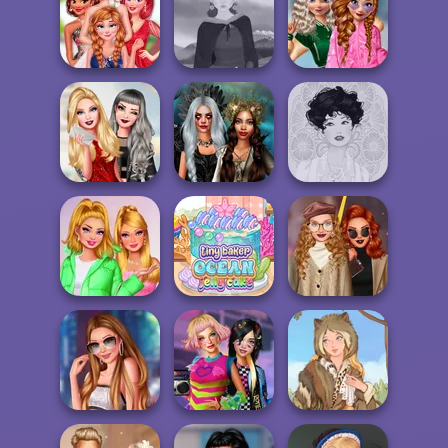
Dress To Impress
My Perfect Winter
Back To Schoo...
Holiday Self...
Fairy Tale High
School
BFF Turning Into
Popularity
Bridezilla
Medieval Woman
Challenge
Ellie: You Can Be
Enchanted
Anything
Realms
Belle Époque
Light Academia
TikTok Divas
Tiny Baker Ocean
Vs Dark
Barbiecore
Jelly Cake
Academi...