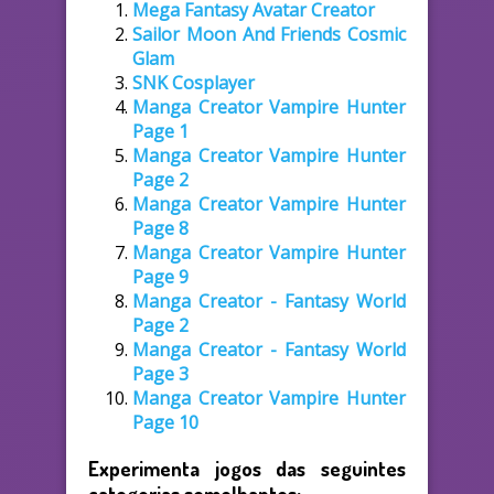
Mega Fantasy Avatar Creator
Sailor Moon And Friends Cosmic
Glam
SNK Cosplayer
Manga Creator Vampire Hunter
Page 1
Manga Creator Vampire Hunter
Page 2
Manga Creator Vampire Hunter
Page 8
Manga Creator Vampire Hunter
Page 9
Manga Creator - Fantasy World
Page 2
Manga Creator - Fantasy World
Page 3
Manga Creator Vampire Hunter
Page 10
Experimenta jogos das seguintes
categorias semelhantes: