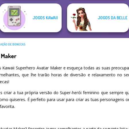
JOGOS KAWAII
JOGOS DA BELLE
IAÇÃO DE BONECAS
r Maker
 Kawaii Superhero Avatar Maker e esqueça todas as suas preocupa
emelhantes, que lhe trarão horas de diversão e relaxamento no s
ecas!
 criar a tua própria versão do Super-herói feminino que sempre q
omo quiseres. É perfeito para usar para criar as tuas personagens or
avorita.
vatar Maker? Encontre jogos semelhantes a partir da seguinte lista: