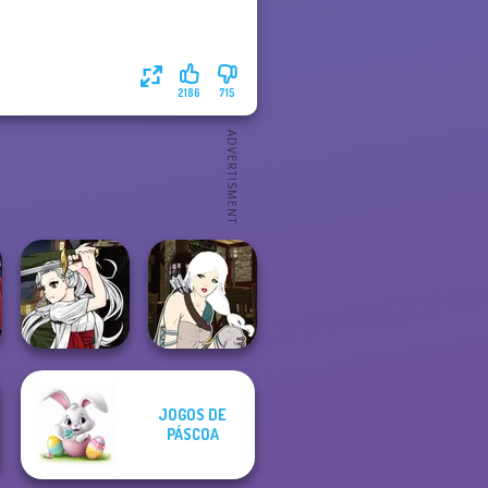
2186
715
Manga Creator
JOGOS DE
Vampire Hunter
Manga Creator -
PÁSCOA
P...
Fantasy World...