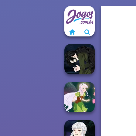
Manga Creator
Vampire Hunter
P...