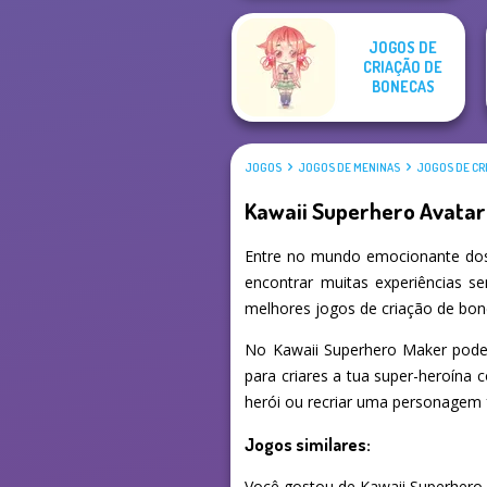
JOGOS DE
CRIAÇÃO DE
BONECAS
JOGOS
JOGOS DE MENINAS
JOGOS DE CR
Kawaii Superhero Avata
Entre no mundo emocionante dos
encontrar muitas experiências s
melhores jogos de criação de bon
No Kawaii Superhero Maker podes
para criares a tua super-heroína c
herói ou recriar uma personagem f
Jogos similares:
Você gostou de Kawaii Superhero A