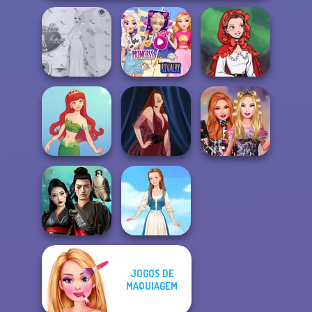
Elsa And
Princess Gala
Rapunzel
Little Red Riding
Host
Princess Riv...
Hood
Bestie Birthday
Cute Mermaid
Pin-up Jessica
Surprise
JOGOS DE
Samurai Spirit
MAQUIAGEM
Legacy of Honor
Folklore Fashion