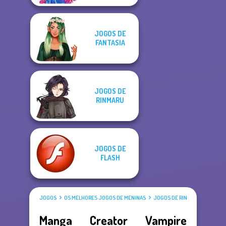
JOGOS DE
FANTASIA
JOGOS DE
RINMARU
JOGOS DE
FLASH
JOGOS
OS MELHORES JOGOS DE MENINAS
JOGOS DE RINMARU
Manga Creator Vampire