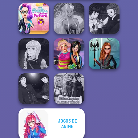
The Princess
Manga Creator
Sent To The
Dark Mage
Vampire Hunter
Futur...
Creator
P...
Manga Creator
Vampire Hunter
BFFs Weirdcore
Centaur
P...
Aesthetic
Princesses
JOGOS DE
Manga Creator
Vampire Hunter
Villains Inspiring
ANIME
P...
Fashion Tre...