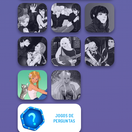
Manga Creator
Manga Creator
Vampire Hunter
Manga Creator -
Vampire Hunter
P...
Rebels Page 3
P...
Manga Creator
Manga Creator
Vampire Hunter
Manga Creator -
Vampire Hunter
P...
Fantasy World...
P...
JOGOS DE
PERGUNTAS
Dark Mage
A Girl And Her Pet
Creator