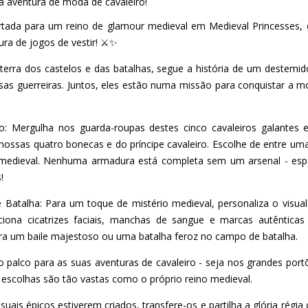
a aventura de moda de cavaleiro!
ortada para um reino de glamour medieval em Medieval Princesses, 
ra de jogos de vestir! ⚔️✨
terra dos castelos e das batalhas, segue a história de um destemido
esas guerreiras. Juntos, eles estão numa missão para conquistar a 
lo: Mergulha nos guarda-roupas destes cinco cavaleiros galantes
nossas quatro bonecas e do príncipe cavaleiro. Escolhe de entre um
 medieval. Nenhuma armadura está completa sem um arsenal - esp
!
de Batalha: Para um toque de mistério medieval, personaliza o visua
ciona cicatrizes faciais, manchas de sangue e marcas autêntica
ara um baile majestoso ou uma batalha feroz no campo de batalha.
 o palco para as suas aventuras de cavaleiro - seja nos grandes por
 escolhas são tão vastas como o próprio reino medieval.
visuais épicos estiverem criados, transfere-os e partilha a glória régi