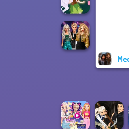
Princesses
Pixie Friends
Med
Party Crashers
Ex-Boyfriend
Ed...