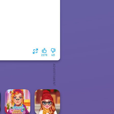
2278
421