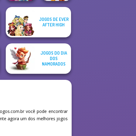
JOGOS DE EVER
ASMR Beauty
Staying Home
AFTER HIGH
Homeless
Christmas Eve
JOGOS DO DIA
DOS
NAMORADOS
ogos.com.br você pode encontrar
mente agora um dos melhores jogos