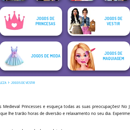
Alice and
JOGOS DE
JOGOS DE
Avatar Na'vi
Friends:
Fashionistas'
PRINCESAS
VESTIR
Warriors Saga
Enchanted W...
Dessert Girl
Faceoff
JOGOS DE
JOGOS DE MODA
MAQUIAGEM
LEZA
JOGOS DE VESTIR
 Medieval Princesses e esqueça todas as suas preocupações! No J
 que lhe trarão horas de diversão e relaxamento no seu dia. Experi