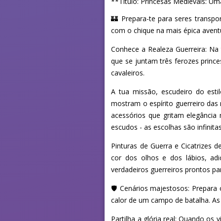
**Título: Princesas Medievais: Um
🏰 Prepara-te para seres transp
com o chique na mais épica aventu
Conhece a Realeza Guerreira: Na 
que se juntam três ferozes princ
cavaleiros.
A tua missão, escudeiro do esti
mostram o espírito guerreiro das 
acessórios que gritam elegância
escudos - as escolhas são infinitas
Pinturas de Guerra e Cicatrizes 
cor dos olhos e dos lábios, adi
verdadeiros guerreiros prontos p
🛡️ Cenários majestosos: Prepara
calor de um campo de batalha. As
Partilha a glória real: Quando os 