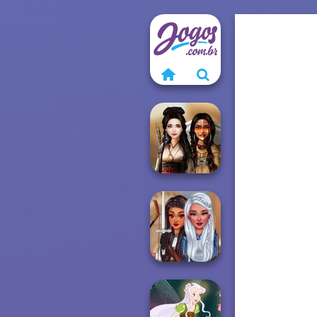
Battle Maidens
Warrior