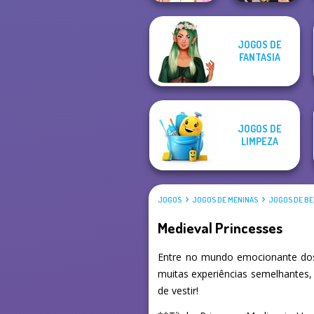
Elsa And
Manga Creator
JOGOS DE
Rapunzel
Vampire Hunter
FANTASIA
Princess Riv...
P...
JOGOS DE
LIMPEZA
JOGOS
JOGOS DE MENINAS
JOGOS DE BE
Medieval Princesses
Entre no mundo emocionante dos
muitas experiências semelhantes,
de vestir!