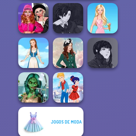
Fashion Wars
Manga Creator
Monochrome Vs
Vampire Hunter
Rai...
P...
Barbie
Manga Creator
Vampire Hunter
Folklore Fashion
Kate Middleton
P...
Ghoulish To
JOGOS DE MODA
Gorgeous Cool
Ladybird Secret
Zomb...
Identity Revea...