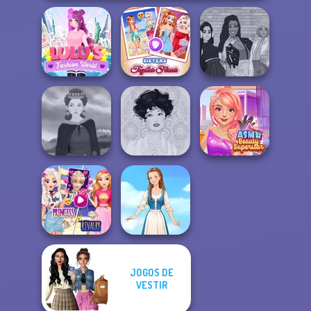
Lulus Fashion
Sisters Together
The Fly Squad:
World
Forever
#squadgoals
ASMR Beauty
Medieval Woman
Belle Époque
Superstar
JOGOS DE
Elsa And
Rapunzel
VESTIR
Princess Riv...
Folklore Fashion