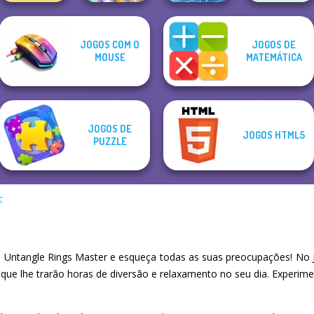
JOGOS COM O
JOGOS DE
Nuts & Bolts
Mahjong Sweet
Tripeaks Solitaire
Casual
MOUSE
MATEMÁTICA
Puzzle
Easter
Holiday
Crossword
JOGOS DE
JOGOS HTML5
PUZZLE
E
Untangle Rings Master e esqueça todas as suas preocupações! No 
 que lhe trarão horas de diversão e relaxamento no seu dia. Experi