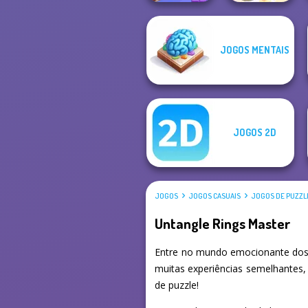
JOGOS MENTAIS
Block Color
Wipe Insight
Puzzle Blast
Master
JOGOS 2D
JOGOS
JOGOS CASUAIS
JOGOS DE PUZZL
Untangle Rings Master
Entre no mundo emocionante dos 
muitas experiências semelhantes,
de puzzle!