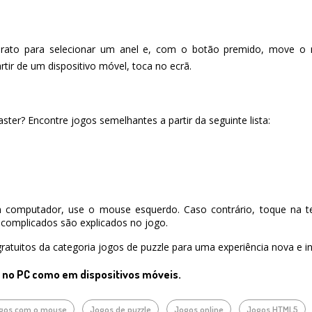
rato para selecionar um anel e, com o botão premido, move o ra
rtir de um dispositivo móvel, toca no ecrã.
ter? Encontre jogos semelhantes a partir da seguinte lista:
 computador, use o mouse esquerdo. Caso contrário, toque na te
complicados são explicados no jogo.
ratuitos da categoria jogos de puzzle para uma experiência nova e in
o no PC como em dispositivos móveis.
gos com o mouse
Jogos de puzzle
Jogos online
Jogos HTML5