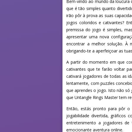
Bem-vindo ao mundo da loucura d
que é tão simples quanto diverti
irão pôr à prova as suas capacid
jogos coloridos e cativantes? E
premissa do jogo é simples, mas 
apresentar uma nova configuraç
encontrar a melhor solução. À 
obrigando-te a aperfeiçoar as tua
A partir do momento em que com
cativantes que te farão voltar p
cativará jogadores de todas as i
lentamente, com puzzles concebi
que aprendes o jogo. Isto não s
que Untangle Rings Master tem res
Então, estás pronto para pôr o
jogabilidade divertida, gráficos
entretenimento a jogadores de 
emocionante aventura online.