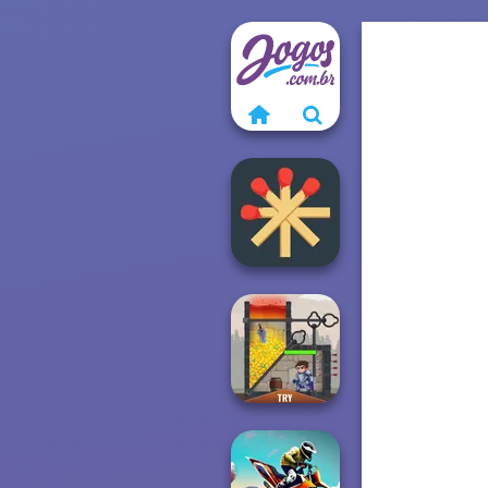
Matchstick
Puzzles