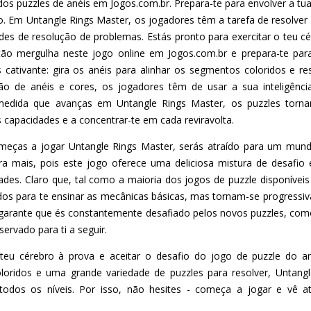
os puzzles de anéis em Jogos.com.br. Prepara-te para envolver a t
do. Em Untangle Rings Master, os jogadores têm a tarefa de resolver
ades de resolução de problemas. Estás pronto para exercitar o teu
ntão mergulha neste jogo online em Jogos.com.br e prepara-te pa
cativante: gira os anéis para alinhar os segmentos coloridos e re
ão de anéis e cores, os jogadores têm de usar a sua inteligênci
medida que avanças em Untangle Rings Master, os puzzles torna
s capacidades e a concentrar-te em cada reviravolta.
eças a jogar Untangle Rings Master, serás atraído para um mund
ara mais, pois este jogo oferece uma deliciosa mistura de desafi
dades. Claro que, tal como a maioria dos jogos de puzzle disponíve
dos para te ensinar as mecânicas básicas, mas tornam-se progress
ó garante que és constantemente desafiado pelos novos puzzles, c
ervado para ti a seguir.
 teu cérebro à prova e aceitar o desafio do jogo de puzzle do 
 coloridos e uma grande variedade de puzzles para resolver, Untan
todos os níveis. Por isso, não hesites - começa a jogar e vê 