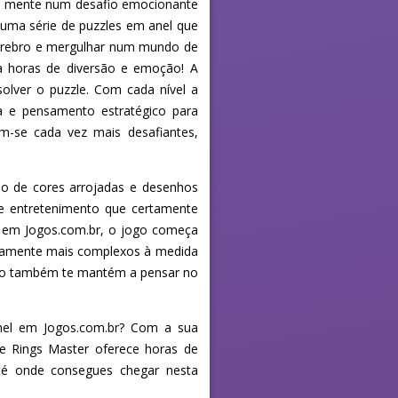
ua mente num desafio emocionante
 uma série de puzzles em anel que
 cérebro e mergulhar num mundo de
ra horas de diversão e emoção! A
solver o puzzle. Com cada nível a
a e pensamento estratégico para
m-se cada vez mais desafiantes,
o de cores arrojadas e desenhos
o e entretenimento que certamente
is em Jogos.com.br, o jogo começa
ivamente mais complexos à medida
omo também te mantém a pensar no
anel em Jogos.com.br? Com a sua
gle Rings Master oferece horas de
até onde consegues chegar nesta