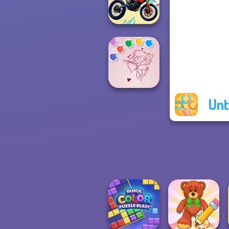
Rescue Hero
Bike Jump
Unt
Bubble Shooter
Valentine