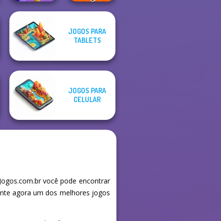
JOGOS PARA
Noob vs Pro
TABLETS
Balloon Match 3D
Challenge
JOGOS PARA
CELULAR
Jogos.com.br você pode encontrar
mente agora um dos melhores jogos