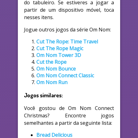
do tabuleiro. Se estiveres a jogar a
partir de um dispositivo móvel, toca
nesses itens.
Jogue outros jogos da série Om Nom:
Cut The Rope: Time Travel
Cut The Rope Magic
Om Nom Tower 3D
Cut the Rope
Om Nom Bounce
Om Nom Connect Classic
Om Nom Run
Jogos similares:
Você gostou de Om Nom Connect
Christmas? Encontre jogos
semelhantes a partir da seguinte lista:
Bread Delicious