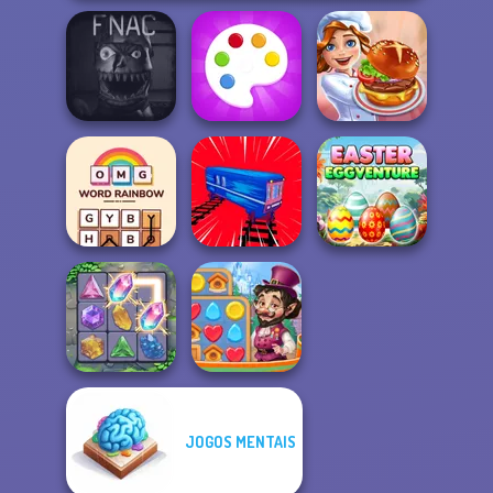
Five Nights At
Christmas
Fun Colors
Cooking Festival
OMG Word
Easter
Rainbow
Train Drift
Eggventure
JOGOS MENTAIS
Vega Mix: Fairy
Crystal Connect
Town