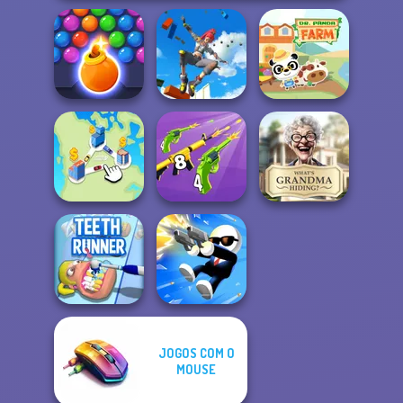
Only Up 3D
Bubble Shooter
Parkour Go
HD 3
Ascend
Dr. Panda Farm
Merge 2048 Gun
What Is Grandma
State Connect
Rush
Hiding
JOGOS COM O
MOUSE
Teeth Runner
Shot Trigger