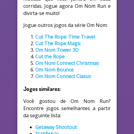
corridas. Jogue agora Om Nom Run e
divirta-se muito!
Jogue outros jogos da série Om Nom:
Cut The Rope: Time Travel
Cut The Rope Magic
Om Nom Tower 3D
Cut the Rope
Om Nom Connect Christmas
Om Nom Bounce
Om Nom Connect Classic
Jogos similares:
Você gostou de Om Nom Run?
Encontre jogos semelhantes a partir
da seguinte lista:
Getaway Shootout
Stabfish.io