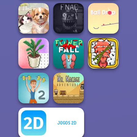
Five Nights At
Pet Salon
Christmas
Ball Drop
Coloring by
Giant Sushi:
Numbers - Pixel
Merge Master
Ro...
Tower Fall
Game
JOGOS 2D
Mr. Macagi
Muscle Clicker 2
Adventures