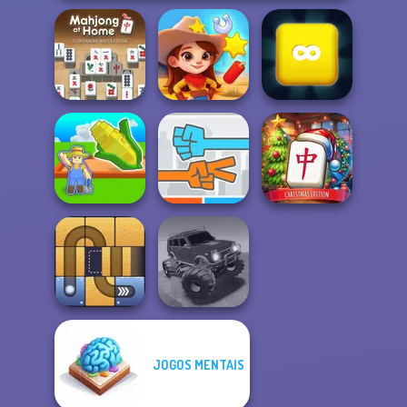
Mahjong At
Home -
Merge Block
Scandinavian...
Wild West Match
2048
Mahjong at
My Garden
Home -
Journey
Roshambo
Christmas Ed...
JOGOS MENTAIS
Offroad Muddy
Free the Ball
Trucks