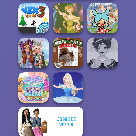
Toca Boca
Everything
Vex 3 Xmas
Vintage Fairy
Unlocked
Princesses
Fantasy
Jigsaw Puzzle
Belle Époque
Makeover
XMas
Costume Creator
JOGOS DE
Tiny Baker Ocean
VESTIR
Jelly Cake
Ice Ballerina