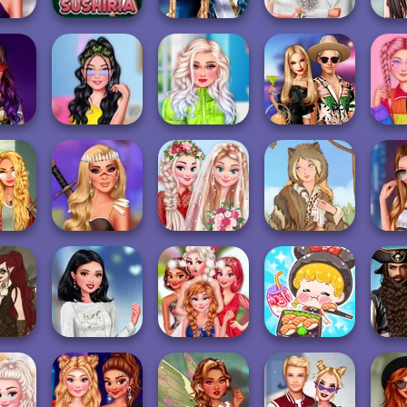
ted
Sailor Moon And
Babs' Spring
TikT
aids
Papa's Sushiria
Friends Cosmic...
Wedding
Lo
Insta Girls First
Puffer Jacket
BFFs' Birthday
TikTo
n Punk
Date Look Ti...
Divas
Bash For Babs
M
core
My Romantic
Stylis
tic
Brave Princesses
Wedding
Grimm Beauty
A
emist:
ASMR Girl:
Roman
k PFP
My Perfect Winter
BFF Turning Into
Livestream
Sev