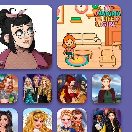
Casual Icon Maker
TB Avataria Life Girl
Party Crashers
Ex-Boyfriend
Fantasy Fortune
l Sisters
Ed...
Teller
Medieval Woman