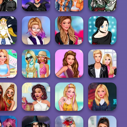
ira...
Back To Schoo...
Barbiecore
Vampire R...
lains Vs
Princesses
ncesses
Villain Party
Fashionable
Moonlit
hool...
Crash...
School Girls
Masquerade
eo Game
TikTok Divas Cute
Paparazzi
Manga Creator -
r Creator
School Pleat...
Fashionista
Rebels Page 2
e All Year
d Fashion
Monster Girls
Insta Girls Gala
Roomies Blind
A...
Missing Summer
Prep
Date