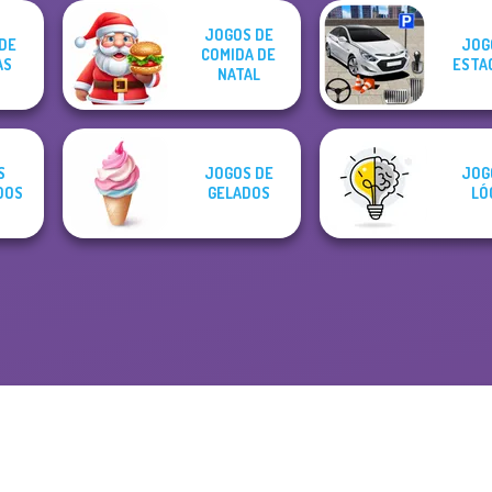
JOGOS DE
DE
JOG
COMIDA DE
AS
ESTA
NATAL
S
JOGOS DE
JOG
DOS
GELADOS
LÓ