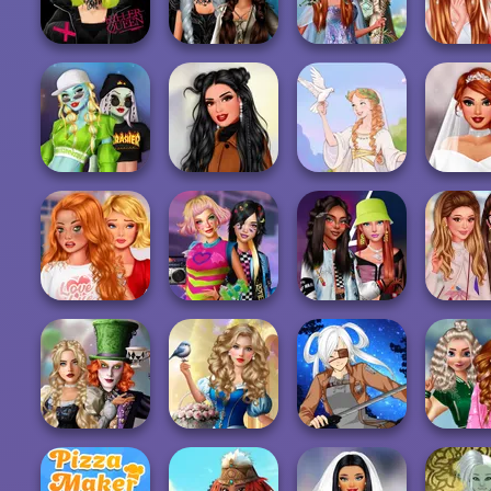
Anything
Fashion Addict...
Stars
M...
Princesses
Celebr
Urban Glam
Enchanted
Fantasy
Bachelo
Warriors
Realms
Makeover
Part
Monster Girls
Dreamy Winter
Plus S
Rivalry
Date
Greek Gods
Weddi
Bestie To The
Rescue Breakup
BFFs Weirdcore
Fashionistas'
P...
Aesthetic
Faceoff
Stars Da
Alice and
Storybook Glam
Scho