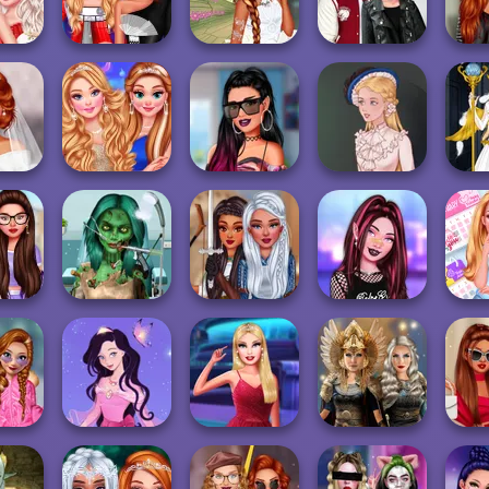
Holiday Self...
Bridezilla
Mukbang
P
ity
Vil
rette
Princesses This
Turn Me Into A
Kiss, Marry, Hate
Pri
y
Is Future
Fairy
Challenge
Sc
ize
Princesses Miss
TikTok Stars
Vid
ng
World Challeng...
#justforfun
Victorian Alice
Avata
Ghoulish To
Elli
Gorgeous Cool
Warrior
TikTok Fashion
Roun
te War
Zomb...
Princesses
Slot Machine
ol