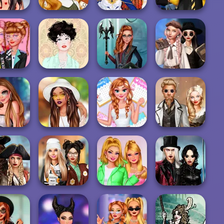
ok Divas
All Year Round
Super Hero
Hogwarts
vecore
Fashion Addict...
School
Princesses
Wednesday's
k #Kidcore
Centaur
Breakup
odels
Belle Époque
Princesses
Handbook
TikTok Styles
t For A Star
Battle Boho vs
All Year Round
Steampunk
rianna
G...
Fashion Addict...
Wedding
ce Of The
Twilight
en Seas
Dress To Impress
TikTok Divas
Enchantment