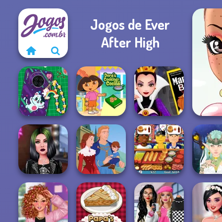
Jogos de Ever
After High
DIY Phone Case
Dora Cooking in
Evil Queen's
Shop
la Cucina
Revenge
TikTok Divas DIY
Mega Fa
Makeup
Life Story
Hot Dog Bush
Avatar C