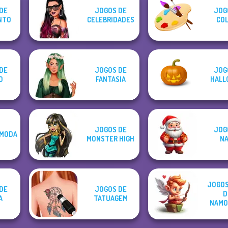
DE
JOGOS DE
JOG
NTO
CELEBRIDADES
COL
DE
JOGOS DE
JOG
O
FANTASIA
HALL
JOGOS DE
JOG
 MODA
MONSTER HIGH
NA
JOGOS
DE
JOGOS DE
D
A
TATUAGEM
NAMO