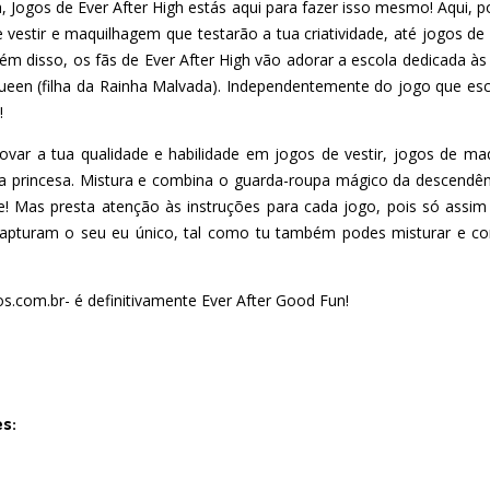
, Jogos de Ever After High estás aqui para fazer isso mesmo! Aqui,
 vestir e maquilhagem que testarão a tua criatividade, até jogos de
ém disso, os fãs de Ever After High vão adorar a escola dedicada à
ueen (filha da Rainha Malvada). Independentemente do jogo que escol
!
ovar a tua qualidade e habilidade em jogos de vestir, jogos de maq
ra princesa. Mistura e combina o guarda-roupa mágico da descendên
mpre! Mas presta atenção às instruções para cada jogo, pois só as
 capturam o seu eu único, tal como tu também podes misturar e com
s.com.br- é definitivamente Ever After Good Fun!
es: