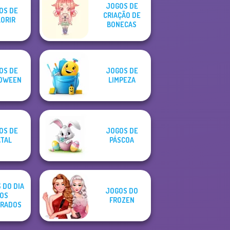
JOGOS DE
OS DE
CRIAÇÃO DE
ORIR
BONECAS
OS DE
JOGOS DE
OWEEN
LIMPEZA
OS DE
JOGOS DE
TAL
PÁSCOA
 DO DIA
JOGOS DO
OS
FROZEN
RADOS