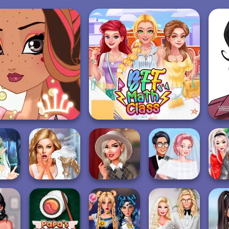
Fairy Tale High
BFF Math Class
ntasy
Bridezilla: Prank
Hollywood Stars
Perfect Cold
reator
The Bride
#preppy
Season Wedding
Riva