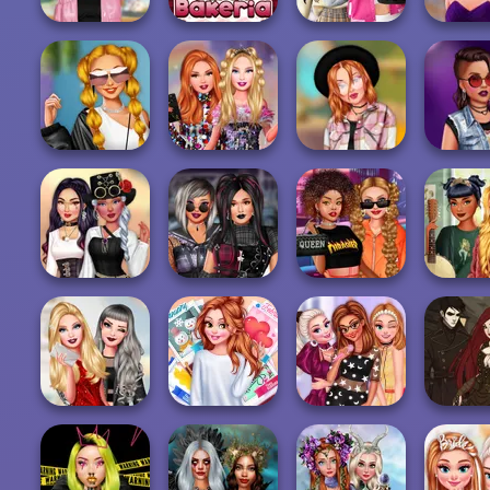
Bab's Back to
School Style
Uninvi
Baddie Vs Pretty
Papa's Bakeria
Cha...
Bridesm
Superheroes
TikTok Party
Bestie Birthday
Tiktok Divas
Looks
Surprise
Shacket Fashion
Pretty I
Steampunk
Plus Sized Goth
Celebrity Style
Goblin
Insta Princesses
Models
and Outfits
Aesthe
Princesses
The Alch
Ellie: You Can Be
All Year Round
Become Pop
Steampun