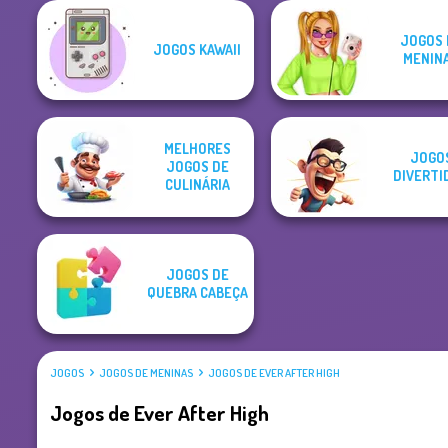
JOGOS 
JOGOS KAWAII
MENIN
MELHORES
JOGO
JOGOS DE
DIVERTI
CULINÁRIA
JOGOS DE
QUEBRA CABEÇA
JOGOS
JOGOS DE MENINAS
JOGOS DE EVER AFTER HIGH
Jogos de Ever After High