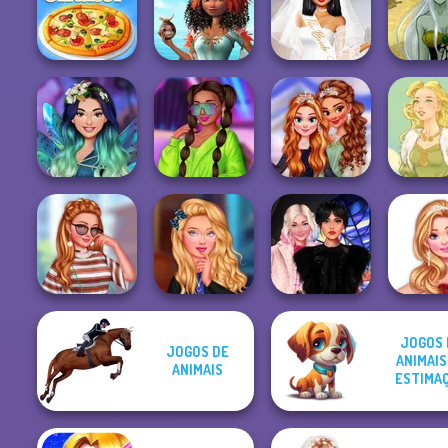
Friends:
Dress Up
Popula
Enchanted W...
Advent...
SNK Cosplayer
Challe
Superheroes
Princesses Royal
Bachelorette
Dark M
The Pizza Maker
Vs Star
Party
Creat
Princesas
Insta Divas Crazy
Encantadas
Neon Party
Coronation Ball
Goddess 
JOGOS 
JOGOS DE
ANIMAIS
Insta Girls
Wednesday
ANIMAIS
ESTIMA
#hypebae
Hogwarts Girls
Besties Fun Day