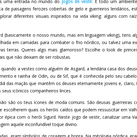
is uma entrada no mundo do
jogos de vestir
. É todo um ambiente
ca de paisagens ferozes cobertas de gelo e guerreiros lendários, e
lorar diferentes visuais inspirados na vida viking: alguns com raí
d (basicamente o nosso mundo, mas em linguagem viking), tens a
rulhada em camadas para combater o frio nórdico, ou talvez uma ex
as terras. Queres algo mais glamoroso? Escolhe o look de princesa
ais que não deixam de ser robustas.
quando a vestes como alguém de Asgard, a lendária casa dos deuse
amento e rainha de Odin, ou de Sif, que é conhecida pelo seu cabelo
diã das maçãs que mantêm os deuses eternamente jovens e, claro, 
 seus icónicos companheiros linces.
s não são os teus ícones de moda comuns. São deusas guerreiras c
 escolherem quais os heróis caídos que podem ressuscitar em Valha
r épica com o herói Sigurd. Neste jogo de vestir, canalizar uma Val
gem aquele inconfundível toque divino.
ndas, eram símbolos de coragem e honra. Na mitologia nórdica, era