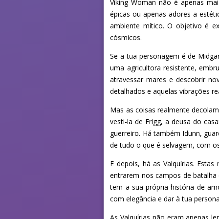
Viking Woman não é apenas ma
épicas ou apenas adores a estéti
ambiente mítico. O objetivo é exp
cósmicos.
Se a tua personagem é de Midgar
uma agricultora resistente, emb
atravessar mares e descobrir nov
detalhados e aquelas vibrações re
Mas as coisas realmente decolam 
vesti-la de Frigg, a deusa do cas
guerreiro. Há também Idunn, guar
de tudo o que é selvagem, com os
E depois, há as Valquírias. Esta
entrarem nos campos de batalha e
tem a sua própria história de amo
com elegância e dar à tua persona
As Valquírias não eram apenas le