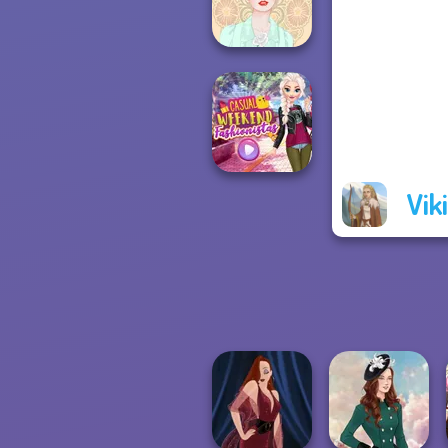
Princesses
Belle Époque
Vik
Casual Weekend
Fashionistas