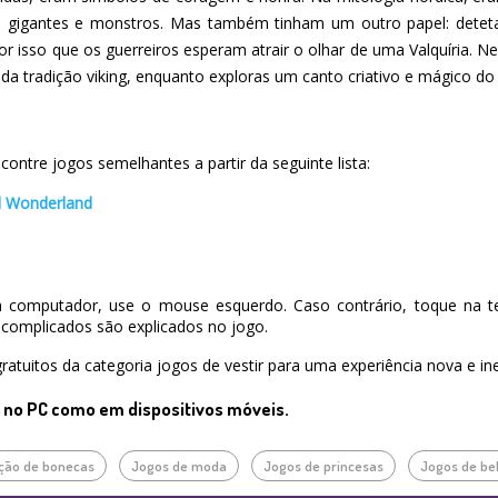
a gigantes e monstros. Mas também tinham um outro papel: deteta
or isso que os guerreiros esperam atrair o olhar de uma Valquíria. Ne
 da tradição viking, enquanto exploras um canto criativo e mágico do 
ntre jogos semelhantes a partir da seguinte lista:
ed Wonderland
 computador, use o mouse esquerdo. Caso contrário, toque na te
complicados são explicados no jogo.
ratuitos da categoria jogos de vestir para uma experiência nova e ine
o no PC como em dispositivos móveis.
ação de bonecas
Jogos de moda
Jogos de princesas
Jogos de be