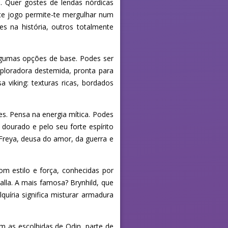
. Quer gostes de lendas nórdicas
ste jogo permite-te mergulhar num
zes na história, outros totalmente
lgumas opções de base. Podes ser
ploradora destemida, pronta para
 viking: texturas ricas, bordados
s. Pensa na energia mítica. Podes
 dourado e pelo seu forte espírito
Freya, deusa do amor, da guerra e
om estilo e força, conhecidas por
lla. A mais famosa? Brynhild, que
quíria significa misturar armadura
m as escolhidas de Odin, parte de