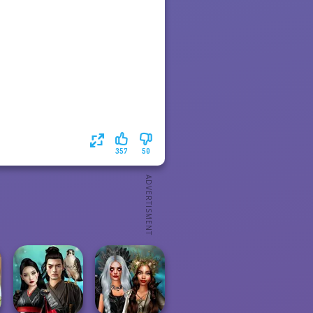
357
50