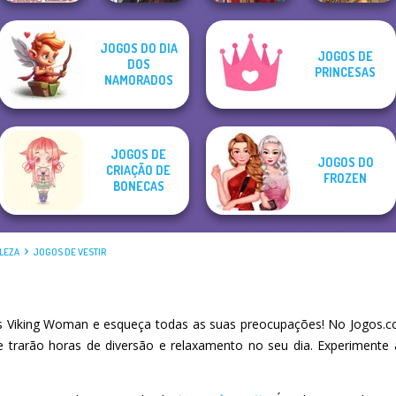
JOGOS DO DIA
Manga Creator
JOGOS DE
DOS
Villains Inspiring
World Of
PRINCESAS
Fashion Tre...
NAMORADOS
Fantasy...
Medieval Doll
Grimm Beauty
JOGOS DE
JOGOS DO
CRIAÇÃO DE
FROZEN
BONECAS
LEZA
JOGOS DE VESTIR
 Viking Woman e esqueça todas as suas preocupações! No Jogos.co
he trarão horas de diversão e relaxamento no seu dia. Experiment