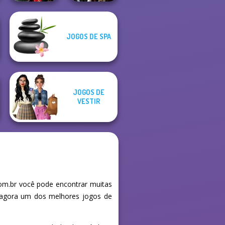
JOGOS DE SPA
Samurai Spirit
Enchanted
Legacy of Honor
Realms
JOGOS DE
VESTIR
m.br você pode encontrar muitas
e agora um dos melhores jogos de