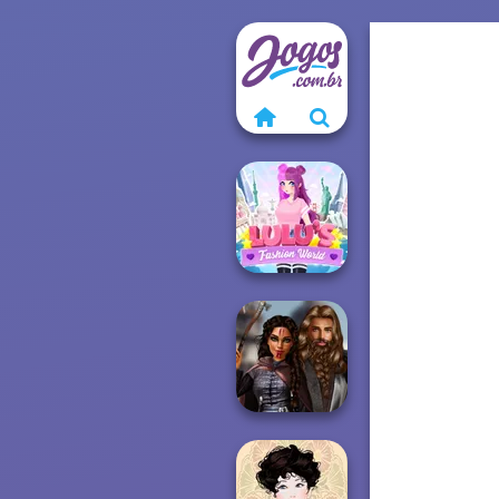
Lulus Fashion
World
Medieval