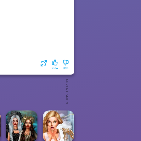
2614
398