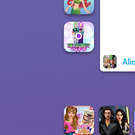
Friends Cosmic...
Cute Mermaid
Ali
The Celebrity Way
Of Life