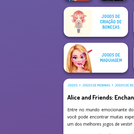
JOGOS DE
Star Wars
CRIAÇÃO DE
ASMR Nail
Interstellar
Treatment
BONECAS
Romance
JOGOS DE
MAQUIAGEM
JOGOS
JOGOS DE MENINAS
JOGOS DE BE
Alice and Friends: Ench
Entre no mundo emocionante dos
você pode encontrar muitas exper
um dos melhores jogos de vestir!