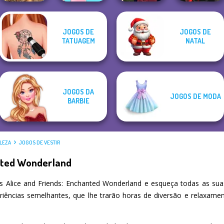
Manga Creator
JOGOS DE
JOGOS DE
Vampire Hunter
Star Wars Avatar
TATUAGEM
NATAL
Grimm Beauty
Barbie
P...
Creator
JOGOS DA
JOGOS DE MODA
BARBIE
LEZA
JOGOS DE VESTIR
anted Wonderland
 Alice and Friends: Enchanted Wonderland e esqueça todas as sua
iências semelhantes, que lhe trarão horas de diversão e relaxame