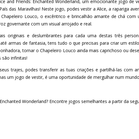
e and Friends: Enchanted Wonderland, um emocionante jogo de vest
País das Maravilhas! Neste jogo, podes vestir a Alice, a rapariga ave
Chapeleiro Louco, o excêntrico e brincalhão amante de chá com 
roz governante com um visual arrojado e real.
ais originais e deslumbrantes para cada uma destas três pers
até armas de fantasia, tens tudo o que precisas para criar um esti
a sonhadora, tornar o Chapeleiro Louco ainda mais caprichoso ou de
são infinitas!
us trajes, podes transferir as tuas criações e partilhá-las com am
s um jogo de vestir, é uma oportunidade de mergulhar num mundo de
 Enchanted Wonderland? Encontre jogos semelhantes a partir da seguin