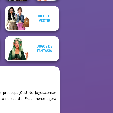
JOGOS DE
Enchanted
Bridezilla: Prank
VESTIR
Realms
The Bride
JOGOS DE
FANTASIA
s preocupações! No Jogos.com.br
nto no seu dia. Experimente agora