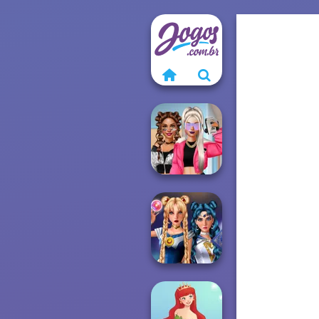
BFFs Vs Bullies:
Fashion Rival...
Sailor Moon And