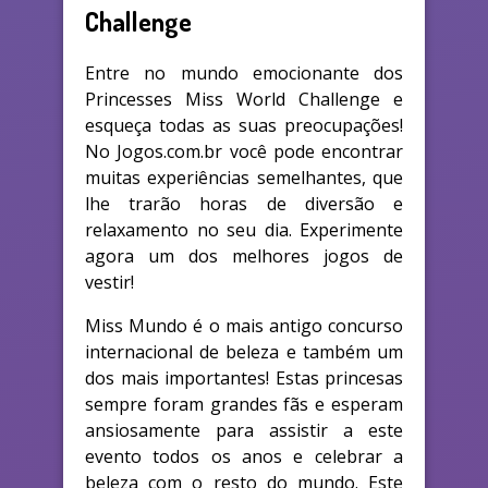
Challenge
Entre no mundo emocionante dos
Princesses Miss World Challenge e
esqueça todas as suas preocupações!
No Jogos.com.br você pode encontrar
muitas experiências semelhantes, que
lhe trarão horas de diversão e
relaxamento no seu dia. Experimente
agora um dos melhores jogos de
vestir!
Miss Mundo é o mais antigo concurso
internacional de beleza e também um
dos mais importantes! Estas princesas
sempre foram grandes fãs e esperam
ansiosamente para assistir a este
evento todos os anos e celebrar a
beleza com o resto do mundo. Este