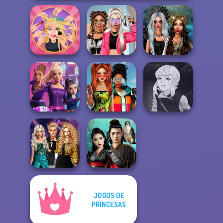
Extreme
BFFs Vs Bullies:
Enchanted
Makeover
Fashion Rival...
Realms
Babs And
Manga Creator
Spy Squad
Friends Love
Vampire Hunter
Academy
Match Pr...
P...
JOGOS DE
Party Crashers
Ex-Boyfriend
PRINCESAS
Samurai Spirit
Ed...
Legacy of Honor