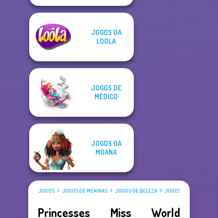
JOGOS DA
LOOLA
JOGOS DE
MÉDICO
JOGOS DA
MOANA
JOGOS
JOGOS DE MENINAS
JOGOS DE BELEZA
JOGOS DE VESTIR
Princesses Miss World