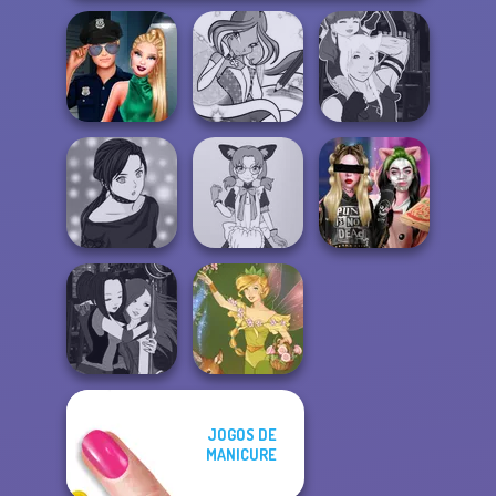
Style Police
Winx Paint Fairy
Manga Creator -
Officer
Color
Fantasy World...
Manga Creator -
Tokyo Mew Mew
Billie's Weekly
Rebels Page 2
Creator
Planner
JOGOS DE
Manga Creator -
MANICURE
Fantasy World...
Vintage Fairy