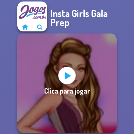
Insta Girls Gala
Prep
Clica para jogar