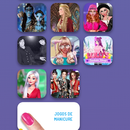
Fashion Wars
Avatar Na'vi
Monochrome Vs
Warriors Saga
Medieval Doll
Rai...
Manga Creator
Vampire Hunter
Nerd To Popular
Lulus Fashion
P...
Makeover Mania
World
JOGOS DE
My Christmas
K-Pop Girls Dress
MANICURE
Party Prep
Up Challenge