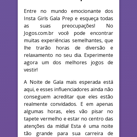
Entre no mundo emocionante dos
Insta Girls Gala Prep e esqueça todas
as suas preocupações! No
Jogos.com.br você pode encontrar
muitas experiências semelhantes, que
lhe trarão horas de diversão e
relaxamento no seu dia. Experimente
agora um dos melhores jogos de
vestir!
A Noite de Gala mais esperada está
aqui, e esses influenciadores ainda não
conseguem acreditar que eles estão
realmente convidados. E em apenas
algumas horas, eles vão pisar no
tapete vermelho e estar no centro das
atenções da mídia! Esta é uma noite
tão grande para sua carreira de