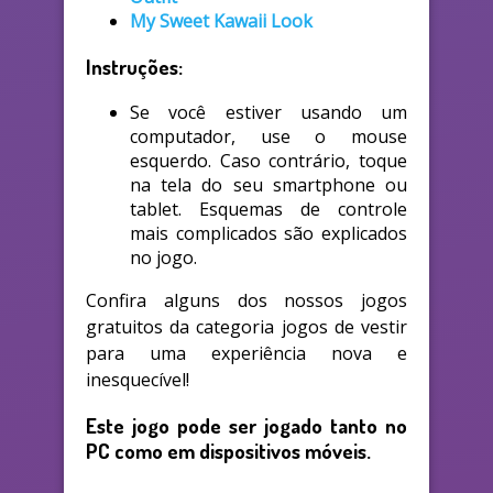
My Sweet Kawaii Look
Instruções:
Se você estiver usando um
computador, use o mouse
esquerdo. Caso contrário, toque
na tela do seu smartphone ou
tablet. Esquemas de controle
mais complicados são explicados
no jogo.
Confira alguns dos nossos jogos
gratuitos da categoria jogos de vestir
para uma experiência nova e
inesquecível!
Este jogo pode ser jogado tanto no
PC como em dispositivos móveis.