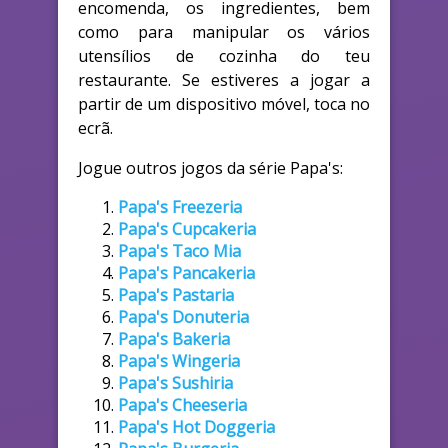
encomenda, os ingredientes, bem
como para manipular os vários
utensílios de cozinha do teu
restaurante. Se estiveres a jogar a
partir de um dispositivo móvel, toca no
ecrã.
Jogue outros jogos da série Papa's:
Papa's Freezeria
Papa's Cupcakeria
Papa's Taco Mia
Papa's Pancakeria
Papa's Pastaria
Papa's Donuteria
Papa's Bakeria
Papa's Wingeria
Papa's Sushiria
Papa's Cheeseria
Papa's Hot Doggeria