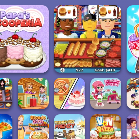
A
apa's Scooperia
Hot Dog Bush
Dolly's
C
Chef -
Hotel Fever
Restaurant
Strawberry
Res
ever
Tycoon
Organising
Shortcake
K