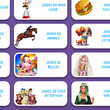
JOGOS DO PAPA
JOG
SUSHI
LOUIE
CULI
JOG
DA
JOGOS DE
ANIM
A
ANIMAIS
ESTI
DE
JOGOS DE
JOG
R
BELEZA
CASA
DE
JOGOS DE EVER
JOG
O
AFTER HIGH
FAN