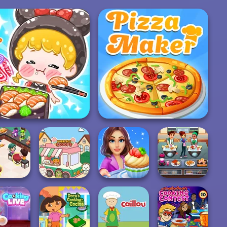
SMR Girl: Livestream
Mukbang
The Pizza Maker
ooking
taurant
Cooking Stories:
Cooking Cafe
itchen
Purr-fect Scoops
Fun Cafe
Food Chef