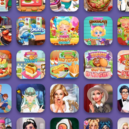
 Pizza
Rainbow Frozen
Decorate
Sushi Master
Piz
ng
Ultra Pixel
Pizza Real Life
French
ss
Burgeria
Cake Shop
Cooking
- Coo
Yummy
The Smurfs:
Yummy Candy
Chocolate
Funn
 Fast
Cooking
Factory
Factory
zza
Yummy Super
Yum
ng
Yummy Toast
Yummy Hotdog
Burger