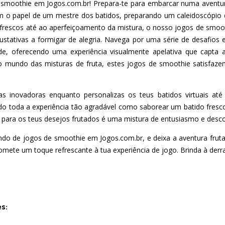
smoothie em Jogos.com.br! Prepara-te para embarcar numa aventura
 o papel de um mestre dos batidos, preparando um caleidoscópio de
 frescos até ao aperfeiçoamento da mistura, o nosso jogos de smooth
gustativas a formigar de alegria. Navega por uma série de desafios 
ade, oferecendo uma experiência visualmente apelativa que capta a
o mundo das misturas de fruta, estes jogos de smoothie satisfaze
itas inovadoras enquanto personalizas os teus batidos virtuais a
do toda a experiência tão agradável como saborear um batido fresco
 para os teus desejos frutados é uma mistura de entusiasmo e desco
mundo de jogos de smoothie em Jogos.com.br, e deixa a aventura frut
mete um toque refrescante à tua experiência de jogo. Brinda à derra
es: