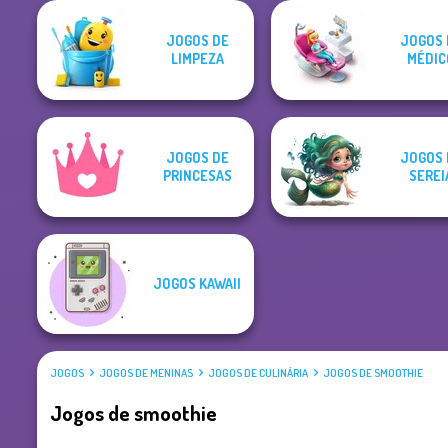
JOGOS DE
JOGOS 
LIMPEZA
MÉDIC
JOGOS DE
JOGOS 
PRINCESAS
SEREI
JOGOS KAWAII
JOGOS
JOGOS DE MENINAS
JOGOS DE CULINÁRIA
JOGOS DE SMOOTHIE
Jogos de smoothie