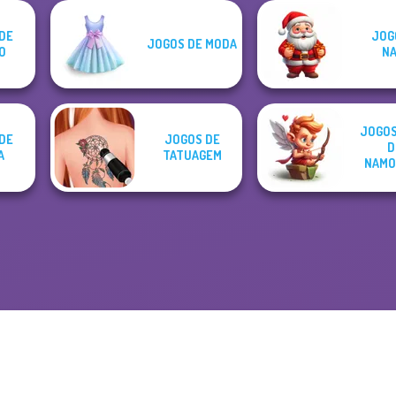
DE
JOG
JOGOS DE MODA
O
NA
JOGOS
DE
JOGOS DE
D
A
TATUAGEM
NAMO