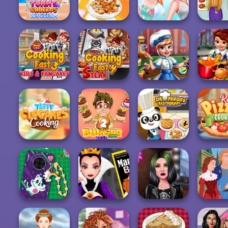
FNF Pizzeria
Dinner
Challenge
Chocolate
Princesses
Yummy Churros
Yummy Waffle
Cooking
Cooki
Ice Cream
Ice Cream
Challenge:...
Madne
Cooking Fast 3:
Cooking Fast 4
Ribs and Panca...
Steak
Cooking Scene
Cooking
Tasty Cupcakes
Dr Panda
Real Pi
Cooking
Super Burger 2
Restaurant
Cooki