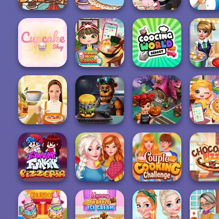
Paws & Pals
Sara's Cooking
Diner
Class: Mini Pop...
Devilish Cooking
Biryani R
Grandma Recipe
Cooking World
Cupcake Shop
Ramen
Reborn
Cooking 
Cooking Fast
Grandma 
Whats For Dinner
FNAF Burger
Halloween
Apple 
Sisters
Thanksgiving
Couple Cooking