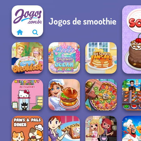
Jogos de smoothie
Boyfriend Makes
Tiny Baker Ocean
Tasty Ice Cream
P
Me Breakfast
Jelly Cake
Pancake
Hello Kitty And
Pie Real Life
Cooking 
Friends Restau...
Cooking Festival
Cooking
Food F