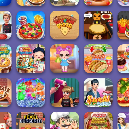
Blonde Sofia:
V And N Pizza
Cookin
ecipes
Tteokbokki Fever
French Fry Frenzy
Cooking Game
a C
Around the
Halloween
Frenzy
Cooking Live
Worlds Pizza
Pizzeria
Bur
Recipe
Grandma Recipe
Baby Holly
Pie
Nigiri Sushi
Feeding Time
Yummy Taco
Yumm
Cook And