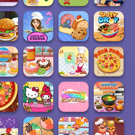
g Live: Be
Dora Cooking in
Nickelodeon
hef&Cook
la Cucina
Caillou Chef
Cooking Contest
Sushi Rolls -
Cooking with
ger Shop
Emm...
Bakery Shop
Tasty Drop
Yummy Donut
Michelin Star
y Cupcake
Factory
Chef
Pizza Party
Princesses
Hello Kitty and
Unicorn Cakes
Cooking Korean