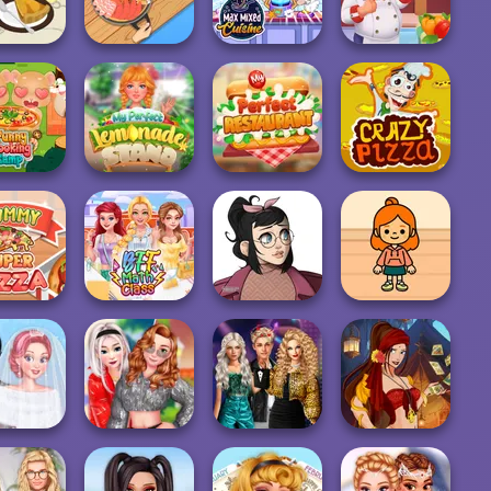
za Maker
Friends: Xmas...
And D...
Lesson
 Apple Pie
Max Mixed
Hamburger
king wit...
Hot Pot Rush
Cuisine
Cooking Mania
My Perfect
y Cooking
Lemonade
My Perfect
Camp
Stand
Restaurant
Crazy Pizza
my Super
Casual Icon
TB Avataria Life
Pizza
BFF Math Class
Maker
Girl
Party Crashers