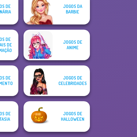
OS DE
JOGOS DA
NÁRIA
BARBIE
OS DE
JOGOS DE
AIS DE
ANIME
MAÇÃO
OS DE
JOGOS DE
MENTO
CELEBRIDADES
OS DE
JOGOS DE
TASIA
HALLOWEEN