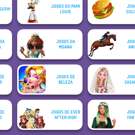
JOGOS DO PAPA
JOG
SUSHI
LOUIE
CULI
DA
JOGOS DA
JOG
A
MOANA
ANI
DE
JOGOS DE
JOG
R
BELEZA
CASA
DE
JOGOS DE EVER
JOG
O
AFTER HIGH
FAN