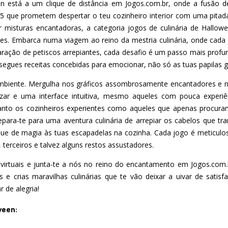
n está a um clique de distância em Jogos.com.br, onde a fusão d
 que prometem despertar o teu cozinheiro interior com uma pitad
r misturas encantadoras, a categoria jogos de culinária de Hallow
ntes. Embarca numa viagem ao reino da mestria culinária, onde cad
paração de petiscos arrepiantes, cada desafio é um passo mais prof
 segues receitas concebidas para emocionar, não só as tuas papilas g
ambiente. Mergulha nos gráficos assombrosamente encantadores e na
izar e uma interface intuitiva, mesmo aqueles com pouca experiên
 tanto os cozinheiros experientes como aqueles que apenas procur
Prepara-te para uma aventura culinária de arrepiar os cabelos que
que de magia às tuas escapadelas na cozinha. Cada jogo é meticulos
terceiros e talvez alguns restos assustadores.
 virtuais e junta-te a nós no reino do encantamento em Jogos.com.b
e crias maravilhas culinárias que te vão deixar a uivar de satis
 de alegria!
ween: