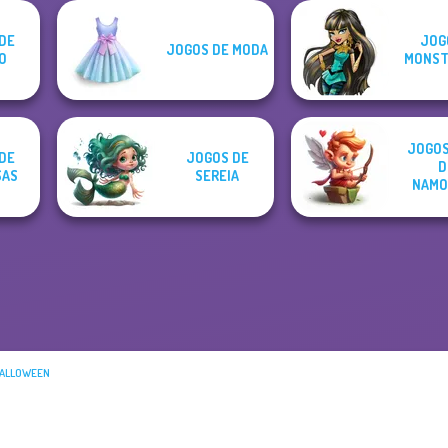
DE
JOG
JOGOS DE MODA
O
MONST
JOGOS
DE
JOGOS DE
D
SAS
SEREIA
NAMO
HALLOWEEN