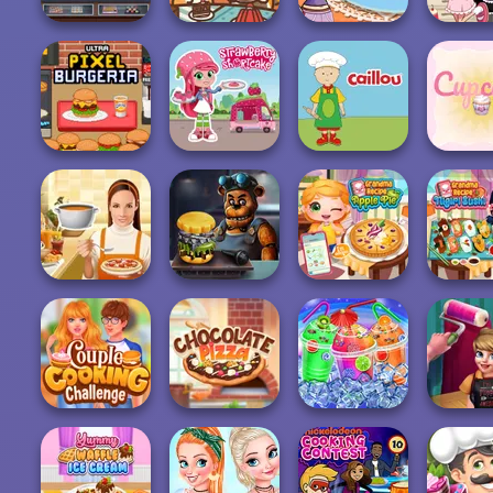
Cooking Cafe
Paws & Pals
Sara's Cooking
Food Chef
Diner
Class: Mini Pop...
Devilish 
Ultra Pixel
Strawberry
Burgeria
Shortcake
Caillou Chef
Cupcake
Grandma Recipe
Grandma 
Whats For Dinner
FNAF Burger
Apple Pie
Nigiri S
Couple Cooking
Cook 