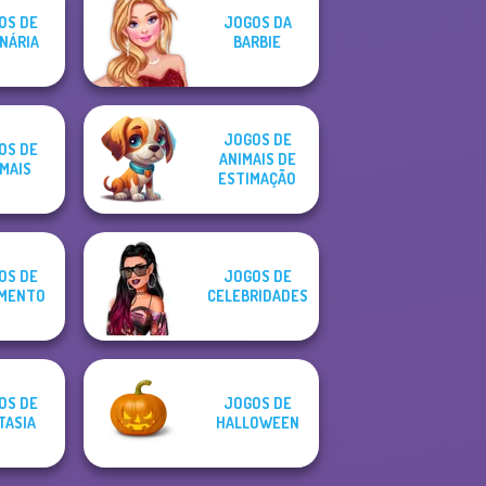
OS DE
JOGOS DA
NÁRIA
BARBIE
JOGOS DE
OS DE
ANIMAIS DE
MAIS
ESTIMAÇÃO
OS DE
JOGOS DE
MENTO
CELEBRIDADES
OS DE
JOGOS DE
TASIA
HALLOWEEN