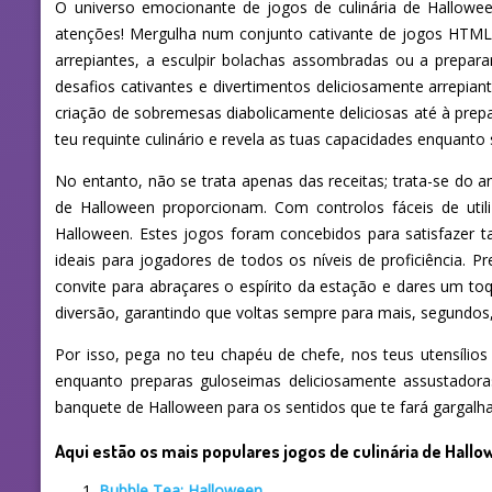
O universo emocionante de jogos de culinária de Hallowee
atenções! Mergulha num conjunto cativante de jogos HTML5
arrepiantes, a esculpir bolachas assombradas ou a prepara
desafios cativantes e divertimentos deliciosamente arrepia
criação de sobremesas diabolicamente deliciosas até à pre
teu requinte culinário e revela as tuas capacidades enquanto
No entanto, não se trata apenas das receitas; trata-se do 
de Halloween proporcionam. Com controlos fáceis de util
Halloween. Estes jogos foram concebidos para satisfazer
ideais para jogadores de todos os níveis de proficiência. 
convite para abraçares o espírito da estação e dares um to
diversão, garantindo que voltas sempre para mais, segundos, 
Por isso, pega no teu chapéu de chefe, nos teus utensílios
enquanto preparas guloseimas deliciosamente assustadoras 
banquete de Halloween para os sentidos que te fará gargalhar
Aqui estão os mais populares jogos de culinária de Hallo
Bubble Tea: Halloween