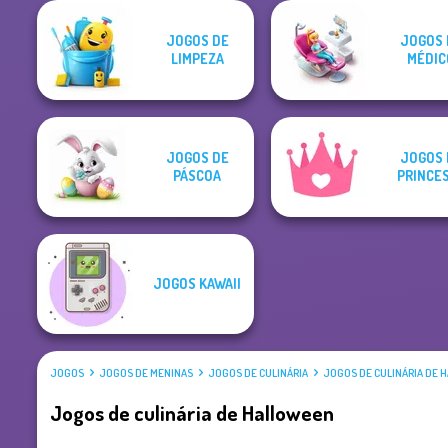
JOGOS DE
JOGOS 
LIMPEZA
MÉDIC
JOGOS DE
JOGOS 
PÁSCOA
PRINCE
JOGOS KAWAII
JOGOS
JOGOS DE MENINAS
JOGOS DE CULINÁRIA
JOGOS DE CULINÁRIA DE 
Jogos de culinária de Halloween