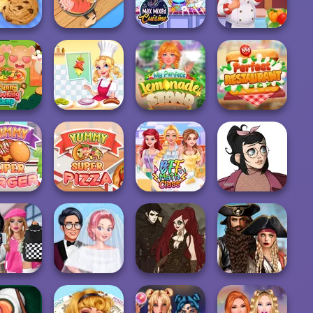
s: Xmas...
And D...
Lesson
Ice Cream
Max Mixed
Hamburger
ery Shop
Hot Pot Rush
Cuisine
Cooking Mania
My Perfect
y Cooking
Michelin Star
Lemonade
My Perfect
Camp
Chef
Stand
Restaurant
my Super
Yummy Super
Casual Icon
urger
Pizza
BFF Math Class
Maker
s Back to
The Alchemist:
Romance Of The