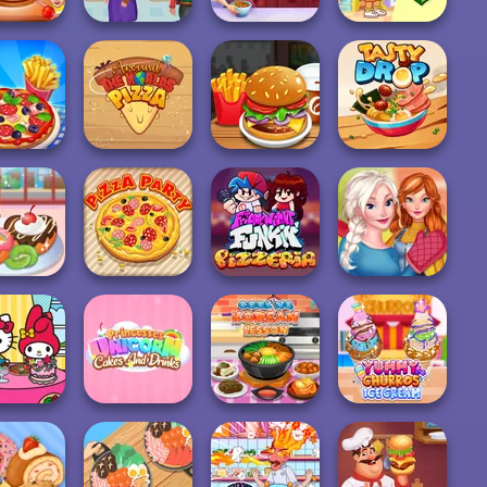
d N Pizza
Cooking
Cooking Live: Be
Dora Cooking in
ing Game
Madness
a Chef&Cook
la Cucina
Around the
ing Live
Worlds Pizza
Burger Shop
Tasty Drop
Sisters
y Donut
Thanksgiving
actory
Pizza Party
FNF Pizzeria
Dinner
Princesses
 Kitty and
Unicorn Cakes
Cooking Korean
Yummy Churros