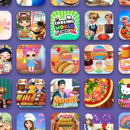
Blonde Sofia:
V An
Cooking
Biryani Recipes
Tteokbokki Fever
French Fry Frenzy
Cook
Grandma Recipe
Cooking World
 Shop
Ramen
Reborn
Cooking Frenzy
Cook
Recipe
Baby Holly
Yumm
ushi
Feeding Time
Yummy Taco
Yummy Cupcake
F
And
Hello