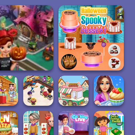
Halloween Spooky
oking Fast Halloween
Dessert
Cooking
el Fever
Restaurant
Cooking Stories:
ycoon
Kitchen
Purr-fect Scoops
Fun Cafe