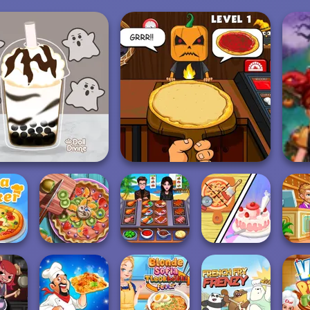
le Tea: Halloween
Halloween Pizzeria
Co
Dolly's
Pie Real Life
Cooking Chef -
Restaurant
Hot
 Maker
Cooking
Food Fever
Organising
T