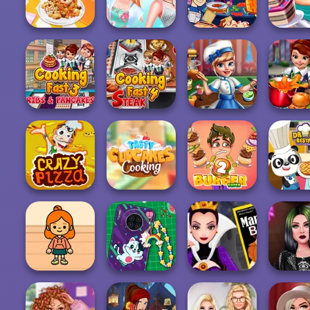
Challenge
Chocolate Pizza
Rainbow Frozen
Decor
Princesses
Yummy Waffle
Cooking
Nickelodeon
Ice Cream
Challenge:...
Cooking Contest
Cake S
Cooking Fast 3:
Cooking Fast 4
Ribs and Panca...
Steak
Cooking Scene
Cooking
Tasty Cupcakes
Dr Pa
Crazy Pizza
Cooking
Super Burger 2
Restau