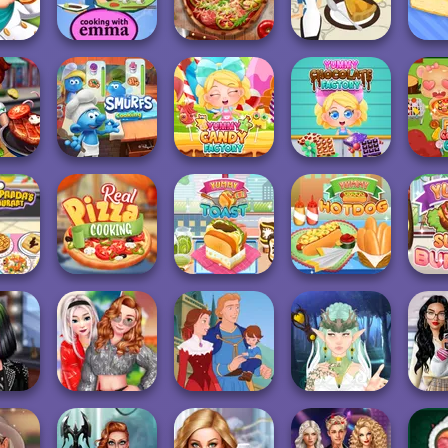
ate
Hot Dog Bush
Sushi Master
Pizza Maker
Friend
Sushi Rolls -
Cooking with
Pizza Real Life
French Apple Pie
hop
Emm...
Cooking
- Cooking wit...
Bak
Yummy
The Smurfs:
Yummy Candy
Chocolate
Funn
 Fast
Cooking
Factory
Factory
nda
Real Pizza
Yum
rant
Cooking
Yummy Toast
Yummy Hotdog
B
Bab'