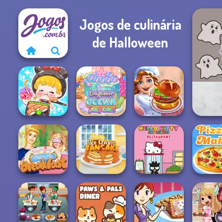
Jogos de culinária
de Halloween
ASMR Girl:
Livestream
Tiny Baker Ocean
Bubb
Mukbang
Jelly Cake
Cooking Festival
Boyfriend Makes
Tasty Ice Cream
Hello Kitty And
Me Breakfast
Pancake
Friends Restau...
The Pizza