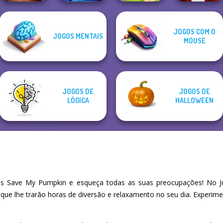
Mahjong at
JOGOS COM O
JOGOS MENTAIS
Home -
Parkour Block
MOUSE
Christmas Ed...
Murder
Dream Pet Link 2
Xmas Special
JOGOS DE
JOGOS DE
LÓGICA
HALLOWEEN
s Save My Pumpkin e esqueça todas as suas preocupações! No Jo
 que lhe trarão horas de diversão e relaxamento no seu dia. Experi