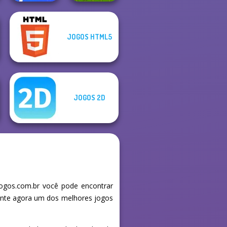
JOGOS HTML5
Happy Boss Pull
Pin
Parking Line
JOGOS 2D
gos.com.br você pode encontrar
mente agora um dos melhores jogos