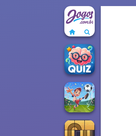
Quizmania: Trivia
Game
Football