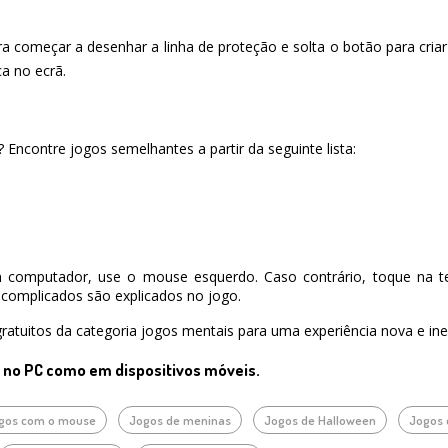
 começar a desenhar a linha de proteção e solta o botão para criar a
ca no ecrã.
ncontre jogos semelhantes a partir da seguinte lista:
 computador, use o mouse esquerdo. Caso contrário, toque na te
complicados são explicados no jogo.
ratuitos da categoria jogos mentais para uma experiência nova e ine
o no PC como em dispositivos móveis.
gos com o mouse
Jogos de meninas
Jogos de Halloween
Jogos 