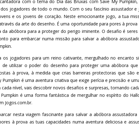
ncantadora com o tema do Dia das Bruxas com Save My Pumpkin,
dos jogadores de todo o mundo. Com o seu fascínio assustador e j
jovens e os jovens de coração. Neste emocionante jogo, a tua miss
través da arte do desenho. É uma oportunidade para pores à prova
lta da abóbora para a proteger do perigo iminente. O desafio é seres
pronto para embarcar numa missão para salvar a abóbora assustad
mpkin.
os jogadores para um reino cativante, mergulhado no encanto sin
de de utilizar o poder do desenho para proteger uma abóbora que
stas à prova, à medida que crias barreiras protectoras que são es
 Pumpkin é uma aventura criativa que exige perícia e precisão e uma
 Em cada nível, vais descobrir novos desafios e surpresas, tornando
y Pumpkin é uma forma fantástica de mergulhar no espírito do Hal
em Jogos.com.br.
arcar nesta viagem fascinante para salvar a abóbora assustadora
pores à prova as tuas capacidades numa aventura deliciosa e ass