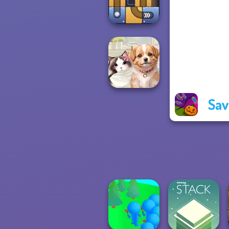
Superstars 2024
Free the Ball
Sav
Pet Salon