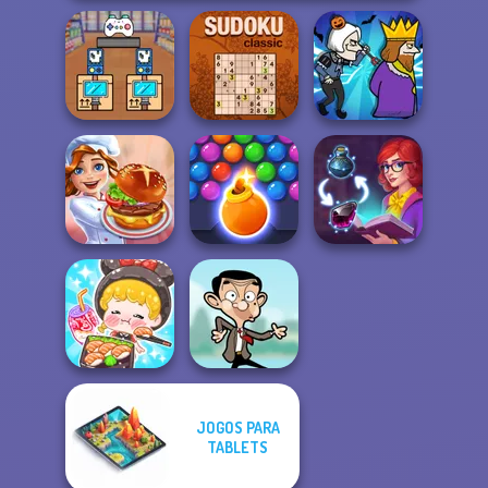
Black Friday
Stacker
Sudoku Classic
Murder
Bubble Shooter
Cooking Festival
HD 3
Sorting Sorcery
JOGOS PARA
ASMR Girl:
Livestream
TABLETS
Mukbang
Mr Bean Jump