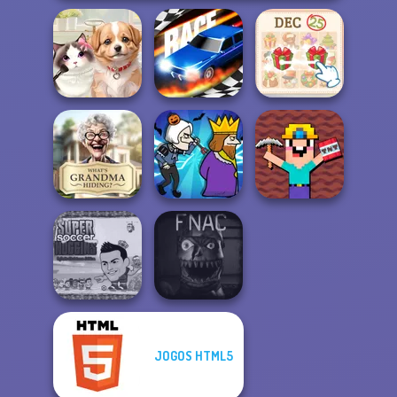
KrisMas Mahjong
Pet Salon
Drag Race 3D
2
Noob Miner:
What Is Grandma
Escape From
Hiding
Murder
Prison
Super Soccer
JOGOS HTML5
Noggins
Five Nights At
Christmas
Christmas