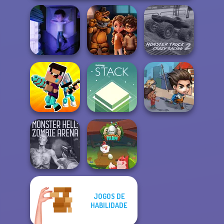
FNAF Horror At
Monster Truck
Cursed Dreams
Home
Crazy Racing 2
Noob vs Pro
Last Day On Earth
Challenge
Stack
Survival
JOGOS DE
Monster Hell:
HABILIDADE
Zombie Arena
Egg Farm