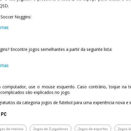
ZQSD.
 Soccer Noggins:
stmas
ns? Encontre jogos semelhantes a partir da seguinte lista:
stmas
 computador, use o mouse esquerdo. Caso contrário, toque na te
complicados são explicados no jogo.
ratuitos da categoria jogos de futebol para uma experiência nova e i
o PC
gos de menino
Jogos de 2 jogadores
Jogos de esportes
Jogos d