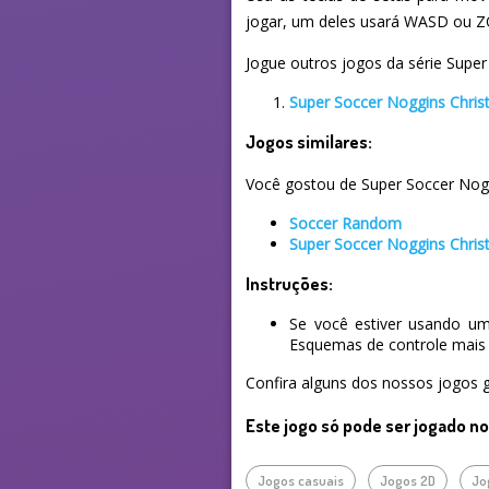
jogar, um deles usará WASD ou 
Jogue outros jogos da série Super
Super Soccer Noggins Chri
Jogos similares:
Você gostou de Super Soccer Noggi
Soccer Random
Super Soccer Noggins Chri
Instruções:
Se você estiver usando um
Esquemas de controle mais 
Confira alguns dos nossos jogos g
Este jogo só pode ser jogado n
Jogos casuais
Jogos 2D
Jo