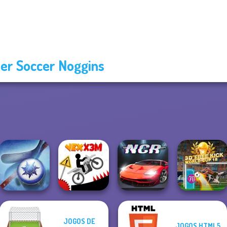
er Soccer Noggins
JOGOS DE
JOGOS HTML5
3D Free Kick