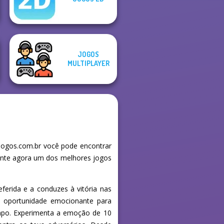
Rush
Stacker
JOGOS
MULTIPLAYER
Jogos.com.br você pode encontrar
mente agora um dos melhores jogos
erida e a conduzes à vitória nas
 oportunidade emocionante para
ampo. Experimenta a emoção de 10