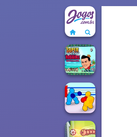
Super Soccer
Noggins
Christmas
Boxing Gang