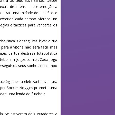
ontra os teus adversários. Desde
 extra de intensidade e emoção a
ontrar uma miríade de desafios e
 exterior, cada campo oferece um
égias e tácticas para venceres os
olística. Conseguirás levar a tua
 para a vitória não será fácil, mas
tes da tua destreza futebolística
utebol em Jogos.com.br. Cada jogo
perseguir os seus sonhos no campo
tratégia nesta eletrizante aventura
 Super Soccer Noggins promete uma
nar-te uma lenda do futebol?
la. Se estiverem dois jogadores a