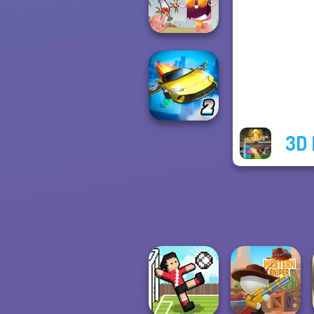
Hawaii Match 5
Art Puzzle Master
3D 
Ultimate Flying
Car 2