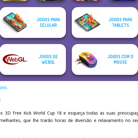
Giant Sushi:
JOGOS PARA
JOGOS PARA
Merge Master
Hill Climb Pixel
Yes or No
CELULAR
TABLETS
Game
Car
Challenge
Cursed Dreams
JOGOS DE
JOGOS COM O
WEBGL
MOUSE
TEBOL
8
s 3D Free Kick World Cup 18 e esqueça todas as suas preocupaç
emelhantes, que lhe trarão horas de diversão e relaxamento no s