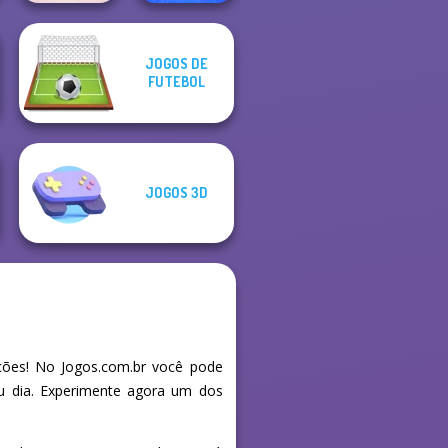
JOGOS DE
Bubble Shooter
Ragdoll Arena 2
FUTEBOL
Valentine
Player
JOGOS 3D
ões! No Jogos.com.br você pode
eu dia. Experimente agora um dos