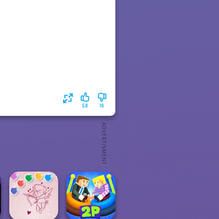
58
16