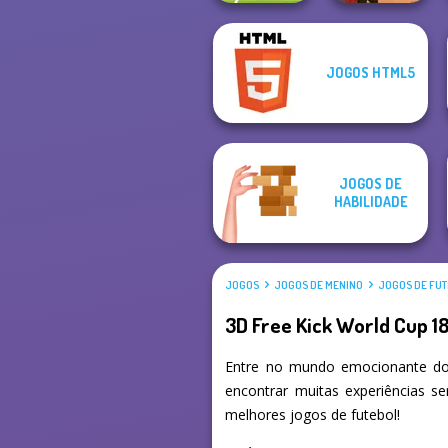
JOGOS HTML5
Soccer Random
Western Sniper
JOGOS DE
HABILIDADE
JOGOS
JOGOS DE MENINO
JOGOS DE FU
3D Free Kick World Cup 1
Entre no mundo emocionante do
encontrar muitas experiências s
melhores jogos de futebol!