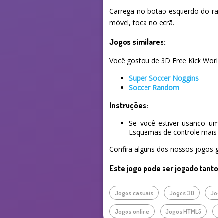
Carrega no botão esquerdo do rato
móvel, toca no ecrã.
Jogos similares:
Você gostou de 3D Free Kick World
Super Soccer Noggins
Soccer Random
Instruções:
Se você estiver usando um
Esquemas de controle mais 
Confira alguns dos nossos jogos g
Este jogo pode ser jogado tant
Jogos casuais
Jogos 3D
Jo
Jogos online
Jogos HTML5