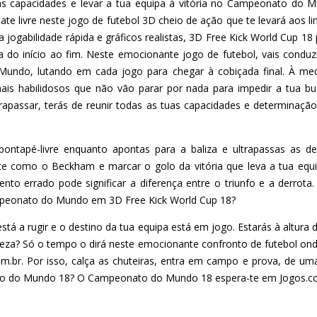
as capacidades e levar a tua equipa à vitória no Campeonato do
te livre neste jogo de futebol 3D cheio de ação que te levará aos 
 jogabilidade rápida e gráficos realistas, 3D Free Kick World Cup 1
a do início ao fim. Neste emocionante jogo de futebol, vais conduzi
ndo, lutando em cada jogo para chegar à cobiçada final. À medi
mais habilidosos que não vão parar por nada para impedir a tua bu
rapassar, terás de reunir todas as tuas capacidades e determinação
ontapé-livre enquanto apontas para a baliza e ultrapassas as d
te como o Beckham e marcar o golo da vitória que leva a tua equip
to errado pode significar a diferença entre o triunfo e a derrota
ampeonato do Mundo em 3D Free Kick World Cup 18?
tá a rugir e o destino da tua equipa está em jogo. Estarás à altura 
ndeza? Só o tempo o dirá neste emocionante confronto de futebol on
com.br. Por isso, calça as chuteiras, entra em campo e prova, de um
to do Mundo 18? O Campeonato do Mundo 18 espera-te em Jogos.c