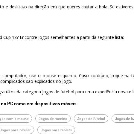
 e desliza-o na direção em que queres chutar a bola. Se estiveres 
 Cup 18? Encontre jogos semelhantes a partir da seguinte lista:
 computador, use o mouse esquerdo. Caso contrário, toque na te
complicados são explicados no jogo.
ratuitos da categoria jogos de futebol para uma experiência nova e i
o no PC como em dispositivos móveis.
gos com o mouse
Jogos de menino
Jogos de futebol
Jogos de h
Jogos para celular
Jogos para tablets